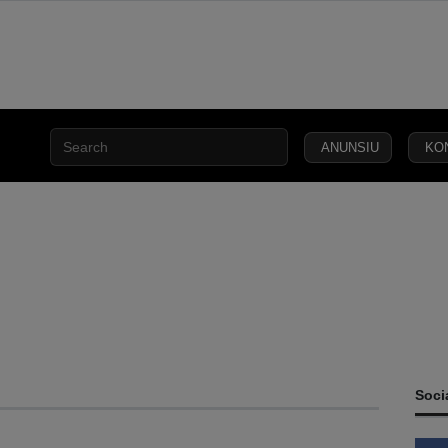
ANUNSIU
KO
INCLUSÃO
ESA
SEGURANÇA
JUSTIÇA
LEI
CAPITAL
SOCIAL
C
Soci