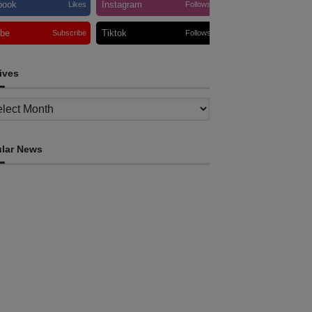
book
Instagram
Likes
Follows
ube
Tiktok
Subscribe
Follows
ives
ves
lar News
INTERNACIONAL
tletas timorenses e chineses dominam a
ratona Internacional de Díli