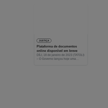
JUSTIÇA
Plataforma de documentos
online disponível em breve
DÍLI, 18 de janeiro de 2023 (TATOLI)
– O Governo lançou hoje uma
plataforma de agendamento online
para assuntos relacionados com
passaporte, bilhete de identidade,
certidão de nascimento e