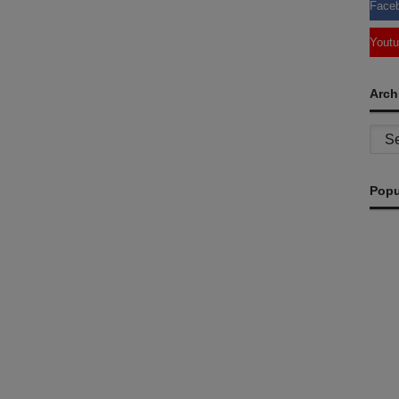
Face
Yout
Arch
Archi
Popu
A
Ma