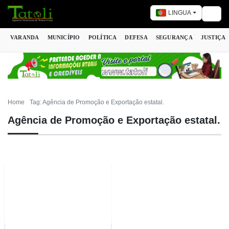
LINGUA
Togg
VARANDA
MUNICÍPIO
POLÍTICA
DEFESA
SEGURANÇA
JUSTIÇA
Home
Tag: Agência de Promoção e Exportação estatal.
Agência de Promoção e Exportação estatal.