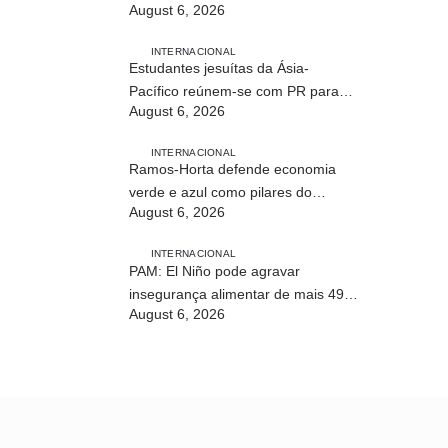
August 6, 2026
profissional em Timor-Leste
INTERNACIONAL
Estudantes jesuítas da Ásia-
Pacífico reúnem-se com PR para
August 6, 2026
conhecer processo de paz no país
INTERNACIONAL
Ramos-Horta defende economia
verde e azul como pilares do
August 6, 2026
desenvolvimento sustentável de
Timor-Leste
INTERNACIONAL
PAM: El Niño pode agravar
insegurança alimentar de mais 49
August 6, 2026
milhões de pessoas até 2027