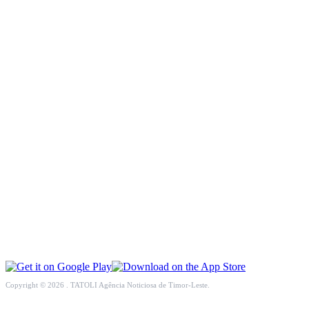
INCLUSÃO SOCIAL
SOCIEDADE CIVIL
INTERNACIONAL
ECONOMIA
EDUCAÇÃO
SAÚDE
MULTIMÉDIA
DESPORTO
Copyright © 2026 . TATOLI Agência Noticiosa de Timor-Leste.