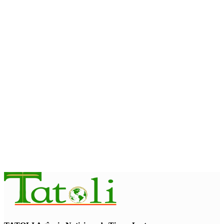
exploração infantil online
August 10, 2026
EDUCAÇÃO
Livro Cinquenta Anos de
Independência retrata trajetória de
Timor-Leste
August 10, 2026
INTERNACIONAL
Chuvas e inundações nas Filipinas
provocam oito mortos e afetam 486
mil pessoas
August 10, 2026