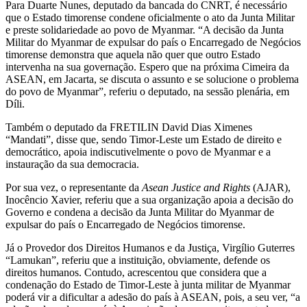
Para Duarte Nunes, deputado da bancada do CNRT, é necessário
que o Estado timorense condene oficialmente o ato da Junta Militar
e preste solidariedade ao povo de Myanmar. “A decisão da Junta
Militar do Myanmar de expulsar do país o Encarregado de Negócios
timorense demonstra que aquela não quer que outro Estado
intervenha na sua governação. Espero que na próxima Cimeira da
ASEAN, em Jacarta, se discuta o assunto e se solucione o problema
do povo de Myanmar”, referiu o deputado, na sessão plenária, em
Díli.
Também o deputado da FRETILIN David Dias Ximenes
“Mandati”, disse que, sendo Timor-Leste um Estado de direito e
democrático, apoia indiscutivelmente o povo de Myanmar e a
instauração da sua democracia.
Por sua vez, o representante da
Asean Justice and Rights
(AJAR),
Inocêncio Xavier, referiu que a sua organização apoia a decisão do
Governo e condena a decisão da Junta Militar do Myanmar de
expulsar do país o Encarregado de Negócios timorense.
Já o Provedor dos Direitos Humanos e da Justiça, Virgílio Guterres
“Lamukan”, referiu que a instituição, obviamente, defende os
direitos humanos. Contudo, acrescentou que considera que a
condenação do Estado de Timor-Leste à junta militar de Myanmar
poderá vir a dificultar a adesão do país à ASEAN, pois, a seu ver, “a