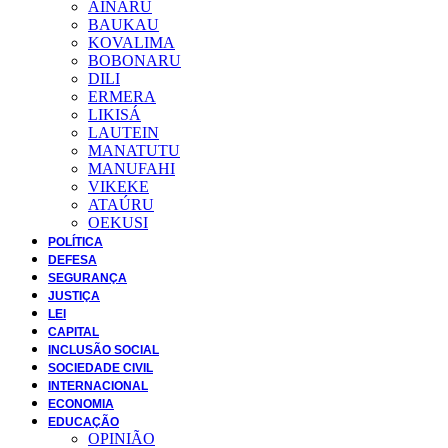
AINARU
BAUKAU
KOVALIMA
BOBONARU
DILI
ERMERA
LIKISÁ
LAUTEIN
MANATUTU
MANUFAHI
VIKEKE
ATAÚRU
OEKUSI
POLÍTICA
DEFESA
SEGURANÇA
JUSTIÇA
LEI
CAPITAL
INCLUSÃO SOCIAL
SOCIEDADE CIVIL
INTERNACIONAL
ECONOMIA
EDUCAÇÃO
OPINIÃO