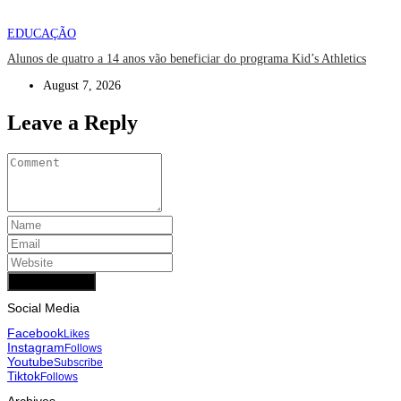
EDUCAÇÃO
Alunos de quatro a 14 anos vão beneficiar do programa Kid’s Athletics
August 7, 2026
Leave a Reply
Add Comment
Social Media
Facebook
Likes
Instagram
Follows
Youtube
Subscribe
Tiktok
Follows
Archives