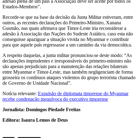
adesão plena de um país à Associação deve ser aceite por todos os
Estados-Membros”.
Recorde-se que na base da decisão da Junta Militar estiveram, entre
outros, as recentes declarações do Primeiro-Ministro, Xanana
Gusmão, nas quais afirmava que Timor-Leste iria reconsiderar a
adesão à Associação das Nações do Sudeste Asiático, caso esta não
conseguisse apaziguar a situação vivida no Myanmar e contribuir
para que aquele país regressasse a um caminho da via democrática.
A respeito daquelas, a junta militar pronunciou-se deste modo: “As
declarações imprudentes e irresponsáveis do primeiro-ministro não
são apenas prejudiciais para a manutenção das relações bilaterais
entre Myanmar e Timor-Leste, mas também negligenciam de forma
grosseira os contínuos ataques violentos do grupo terrorista chamado
de Governo de Unidade Nacional”.
Notícia relevante:
Expulsão de diplomata timorense do Myanmar
recebe condenação inequívoca do executivo timorense
Jornalista: Domingos Piedade Freitas
Editora: Isaura Lemos de Deus