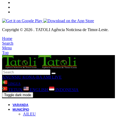
Copyright © 2026 . TATOLI Agência Noticiosa de Timor-Leste.
Home
Search
Menu
Top
ANUNSIU
KONA-BA AMI
LIVE
LINGUA
TETUN
ENGLISH
INDONESIA
Toggle dark mode
VARANDA
MUNICÍPIO
AILEU