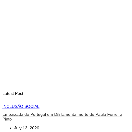
setembro
August 7, 2026
INTERNACIONAL
Arte e música aproximam Timor Leste e Indonésia no Garuda
Sakti Crossborder Fest 2026
August 7, 2026
INTERNACIONAL
Fundo Petrolífero cresce 120 milhões de dólares no segundo
trimestre
August 7, 2026
Latest Post
INCLUSÃO SOCIAL
Embaixada de Portugal em Díli lamenta morte de Paula Ferreira
Pinto
July 13, 2026