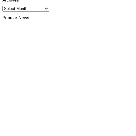
Archives
Popular News
INTERNACIONAL
Atletas timorenses e chineses dominam a Maratona
Internacional de Díli
August 8, 2026
INTERNACIONAL
Timor Leste consolida homenagem ao legado da INTERFET
com avanço de memorial
August 7, 2026
INTERNACIONAL
Timor-Leste vai acolher 25.º Fórum Asiático de Liturgia em