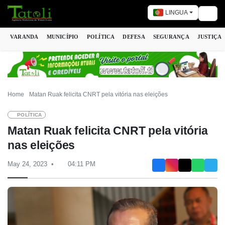
LINGUA
Togg
VARANDA
MUNICÍPIO
POLÍTICA
DEFESA
SEGURANÇA
JUSTIÇA
Home
Matan Ruak felicita CNRT pela vitória nas eleições
POLÍTICA
Matan Ruak felicita CNRT pela vitória
nas eleições
May 24, 2023
04:11 PM