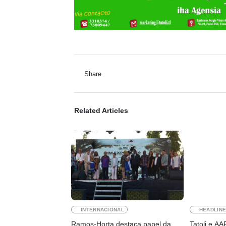
Share
Related Articles
INTERNACIONAL
HEADLIN
Ramos-Horta destaca papel da
Tatoli e A