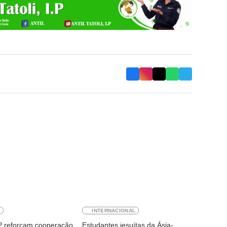
E
INTERNACIONAL
AP reforçam cooperação
Estudantes jesuítas da Ásia-