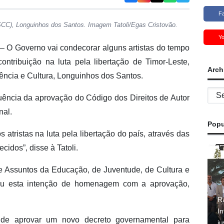
F
ESCC), Longuinhos dos Santos. Imagem Tatoli/Egas Cristovão.
Y
– O Governo vai condecorar alguns artistas do tempo
ntribuição na luta pela libertação de Timor-Leste,
Arch
iência e Cultura, Longuinhos dos Santos.
Archi
uência da aprovação do Código dos Direitos de Autor
nal.
Popu
s atristas na luta pela libertação do país, através das
cidos”, disse à Tatoli.
e Assuntos da Educação, de Juventude, de Cultura e
onou esta intenção de homenagem com a aprovação,
R
In
de aprovar um novo decreto governamental para
j