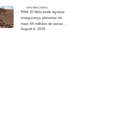
sustentável de Timor-Leste
INTERNACIONAL
PAM: El Niño pode agravar
insegurança alimentar de
mais 49 milhões de pessoas
August 6, 2026
até 2027