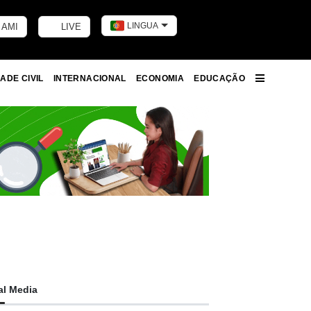
LINGUA
 AMI
LIVE
Toggle dark m
ADE CIVIL
INTERNACIONAL
ECONOMIA
EDUCAÇÃO
More
al Media