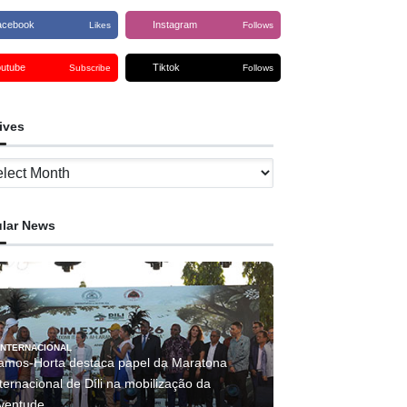
acebook
Instagram
Likes
Follows
outube
Tiktok
Subscribe
Follows
ives
ves
lar News
INTERNACIONAL
amos-Horta destaca papel da Maratona
ternacional de Díli na mobilização da
uventude