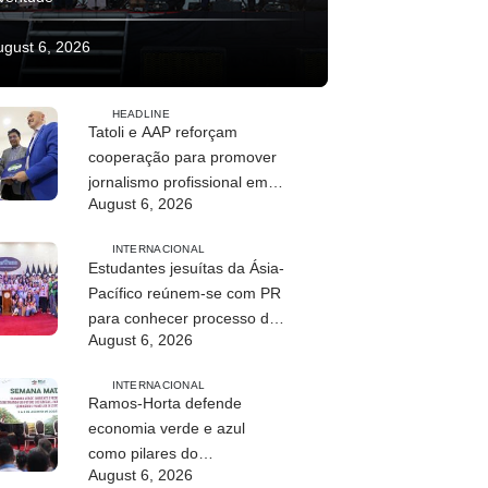
ugust 6, 2026
HEADLINE
Tatoli e AAP reforçam
cooperação para promover
jornalismo profissional em
August 6, 2026
Timor-Leste
INTERNACIONAL
Estudantes jesuítas da Ásia-
Pacífico reúnem-se com PR
para conhecer processo de
August 6, 2026
paz no país
INTERNACIONAL
Ramos-Horta defende
economia verde e azul
como pilares do
August 6, 2026
desenvolvimento