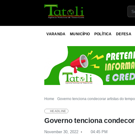
VARANDA
MUNICÍPIO
POLÍTICA
DEFESA
Home
Governo tenciona condecorar artistas do tempo 
HEADLINE
Governo tenciona condecora
November 30, 2022
04:45 PM