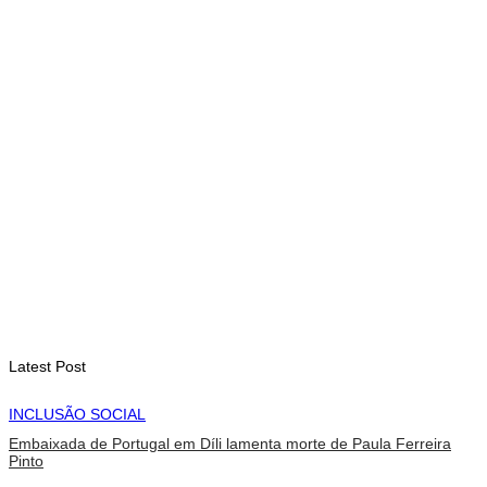
Arte e música aproximam Timor Leste e Indonésia no Garuda
Sakti Crossborder Fest 2026
August 7, 2026
INTERNACIONAL
Fundo Petrolífero cresce 120 milhões de dólares no segundo
trimestre
August 7, 2026
EDUCAÇÃO
Alunos de quatro a 14 anos vão beneficiar do programa Kid’s
Athletics
August 7, 2026
Latest Post
INCLUSÃO SOCIAL
Embaixada de Portugal em Díli lamenta morte de Paula Ferreira
Pinto