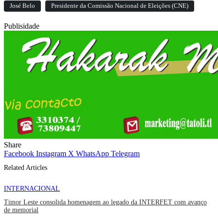
José Belo
Presidente da Comissão Nacional de Eleições (CNE)
Publisidade
Share
Facebook
Instagram
X
WhatsApp
Telegram
Related Articles
INTERNACIONAL
Timor Leste consolida homenagem ao legado da INTERFET com avanço
de memorial