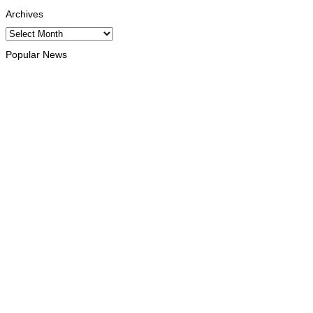
Archives
Archives
Popular News
INTERNACIONAL
Timor Leste consolida homenagem ao legado da INTERFET
com avanço de memorial
August 7, 2026
INTERNACIONAL
Timor-Leste vai acolher 25.º Fórum Asiático de Liturgia em
setembro
August 7, 2026
INTERNACIONAL