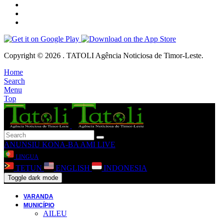
Copyright © 2026 . TATOLI Agência Noticiosa de Timor-Leste.
Home
Search
Menu
Top
ANUNSIU
KONA-BA AMI
LIVE
LINGUA
TETUN
ENGLISH
INDONESIA
Toggle dark mode
VARANDA
MUNICÍPIO
AILEU