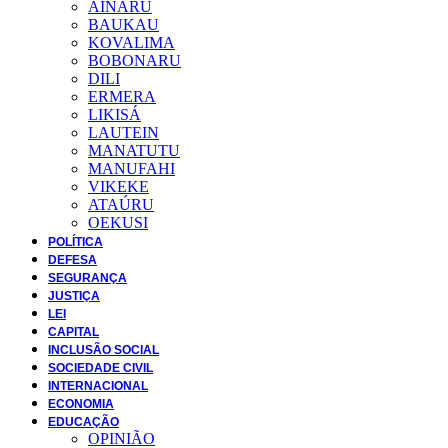
AINARU
BAUKAU
KOVALIMA
BOBONARU
DILI
ERMERA
LIKISÁ
LAUTEIN
MANATUTU
MANUFAHI
VIKEKE
ATAÚRU
OEKUSI
POLÍTICA
DEFESA
SEGURANÇA
JUSTIÇA
LEI
CAPITAL
INCLUSÃO SOCIAL
SOCIEDADE CIVIL
INTERNACIONAL
ECONOMIA
EDUCAÇÃO
OPINIÃO