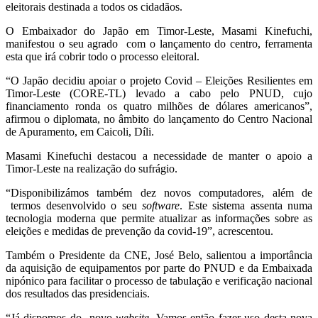
eleitorais destinada a todos os cidadãos.
O Embaixador do Japão em Timor-Leste, Masami Kinefuchi,
manifestou o seu agrado com o lançamento do centro, ferramenta
esta que irá cobrir todo o processo eleitoral.
“O Japão decidiu apoiar o projeto Covid – Eleições Resilientes em
Timor-Leste (CORE-TL) levado a cabo pelo PNUD, cujo
financiamento ronda os quatro milhões de dólares americanos”,
afirmou o diplomata, no âmbito do lançamento do Centro Nacional
de Apuramento, em Caicoli, Díli.
Masami Kinefuchi destacou a necessidade de manter o apoio a
Timor-Leste na realização do sufrágio.
“Disponibilizámos também dez novos computadores, além de
termos desenvolvido o seu
software
. Este sistema assenta numa
tecnologia moderna que permite atualizar as informações sobre as
eleições e medidas de prevenção da covid-19”, acrescentou.
Também o Presidente da CNE, José Belo, salientou a importância
da aquisição de equipamentos por parte do PNUD e da Embaixada
nipónico para facilitar o processo de tabulação e verificação nacional
dos resultados das presidenciais.
“Já dispomos do novo
website
. Vamos então fazer uso desta nova