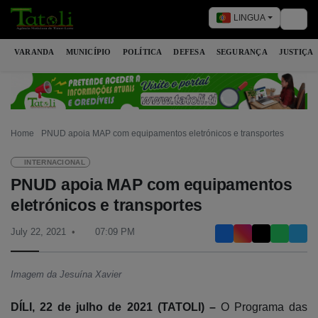
LINGUA
Togg
VARANDA
MUNICÍPIO
POLÍTICA
DEFESA
SEGURANÇA
JUSTIÇA
Home
PNUD apoia MAP com equipamentos eletrónicos e transportes
INTERNACIONAL
PNUD apoia MAP com equipamentos
eletrónicos e transportes
July 22, 2021
07:09 PM
Imagem da Jesuína Xavier
DÍLI, 22 de julho de 2021 (TATOLI) –
O Programa das