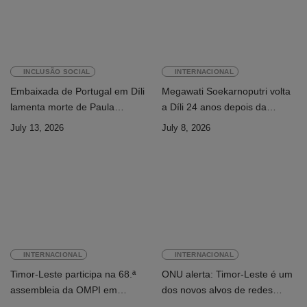
INCLUSÃO SOCIAL
INTERNACIONAL
Embaixada de Portugal em Díli
Megawati Soekarnoputri volta
lamenta morte de Paula
a Díli 24 anos depois da
Ferreira Pinto
primeira visita
July 13, 2026
July 8, 2026
INTERNACIONAL
INTERNACIONAL
Timor-Leste participa na 68.ª
ONU alerta: Timor-Leste é um
assembleia da OMPI em
dos novos alvos de redes
Genebra
internacionais de cibercrime