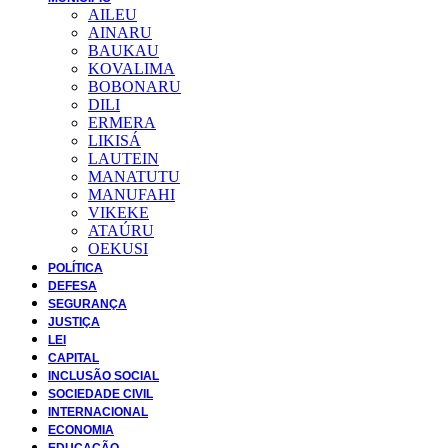
AILEU
AINARU
BAUKAU
KOVALIMA
BOBONARU
DILI
ERMERA
LIKISÁ
LAUTEIN
MANATUTU
MANUFAHI
VIKEKE
ATAÚRU
OEKUSI
POLÍTICA
DEFESA
SEGURANÇA
JUSTIÇA
LEI
CAPITAL
INCLUSÃO SOCIAL
SOCIEDADE CIVIL
INTERNACIONAL
ECONOMIA
EDUCAÇÃO