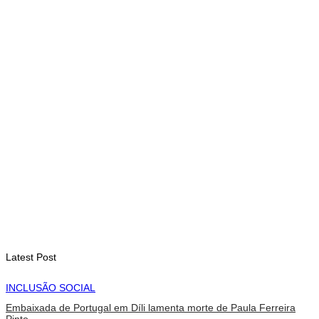
INTERNACIONAL
PAM: El Niño pode agravar insegurança alimentar de mais 49
milhões de pessoas até 2027
August 6, 2026
INTERNACIONAL
Contingente militar australiano chega a Díli para participar na
Maratona Internacional de 2026
August 6, 2026
Latest Post
INCLUSÃO SOCIAL
Embaixada de Portugal em Díli lamenta morte de Paula Ferreira
Pinto