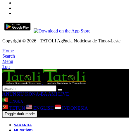
Copyright © 2026 . TATOLI Agência Noticiosa de Timor-Leste.
Home
Search
Menu
Top
ANUNSIU
KONA-BA AMI
LIVE
LINGUA
TETUN
ENGLISH
INDONESIA
Toggle dark mode
VARANDA
MUNICÍPIO