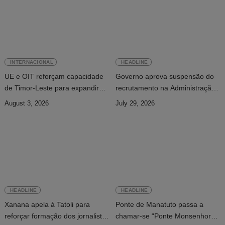
INTERNACIONAL
HEADLINE
UE e OIT reforçam capacidade
Governo aprova suspensão do
de Timor-Leste para expandir
recrutamento na Administração
cobertura da segurança social
Pública
August 3, 2026
July 29, 2026
HEADLINE
HEADLINE
Xanana apela à Tatoli para
Ponte de Manatuto passa a
reforçar formação dos jornalistas
chamar-se “Ponte Monsenhor