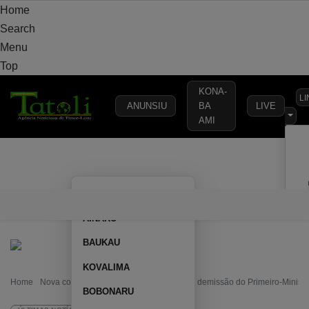
Home
Search
Menu
Top
KONA-
L
ANUNSIU
BA
LIVE
AMI
VARANDA
MUNICÍPIO
POLÍTICA
DEFESA
SEGURANÇA
AILEU
VARANDA
MUNICÍPIO
POLÍTICA
DEFESA
SEGURAN
AINARU
BAUKAU
KOVALIMA
Home
Nova coligação pede a Lú Olo que aceite demissão do Primeiro-Ministr
BOBONARU