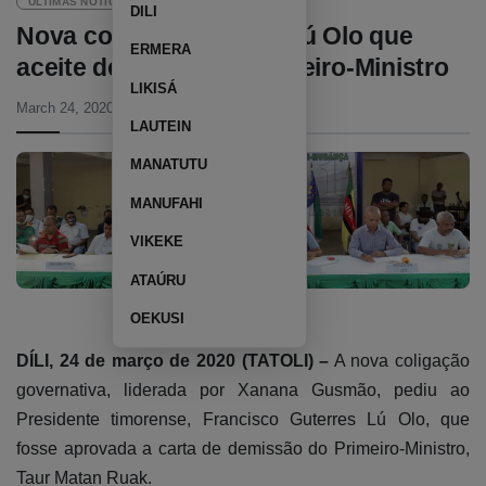
ÚLTIMAS NOTÍCIAS
DILI
Nova coligação pede a Lú Olo que
ERMERA
aceite demissão do Primeiro-Ministro
LIKISÁ
March 24, 2020
05:16 PM
LAUTEIN
MANATUTU
MANUFAHI
VIKEKE
ATAÚRU
Konferensia
OEKUSI
DÍLI, 24 de março de 2020 (TATOLI) –
A nova coligação
governativa, liderada por Xanana Gusmão, pediu ao
Presidente timorense, Francisco Guterres Lú Olo, que
fosse aprovada a carta de demissão do Primeiro-Ministro,
Taur Matan Ruak.