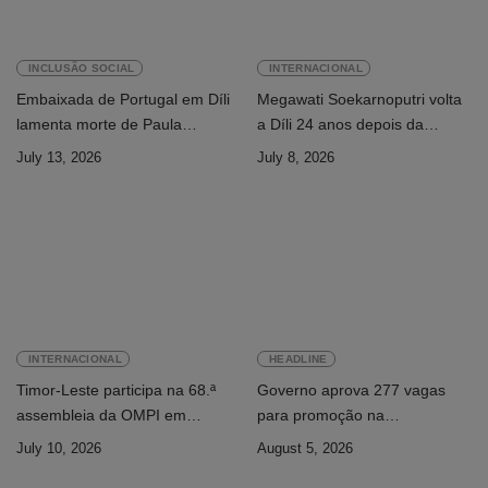
INCLUSÃO SOCIAL
INTERNACIONAL
Embaixada de Portugal em Díli
Megawati Soekarnoputri volta
lamenta morte de Paula
a Díli 24 anos depois da
Ferreira Pinto
primeira visita
July 13, 2026
July 8, 2026
INTERNACIONAL
HEADLINE
Timor-Leste participa na 68.ª
Governo aprova 277 vagas
assembleia da OMPI em
para promoção na
Genebra
Administração Pública
July 10, 2026
August 5, 2026