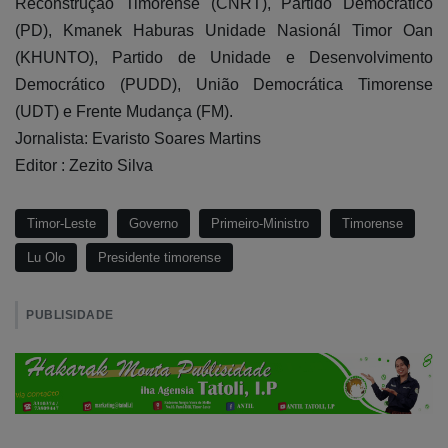
Reconstrução Timorense (CNRT), Partido Democrático
(PD), Kmanek Haburas Unidade Nasionál Timor Oan
(KHUNTO), Partido de Unidade e Desenvolvimento
Democrático (PUDD), União Democrática Timorense
(UDT) e Frente Mudança (FM).
Jornalista: Evaristo Soares Martins
Editor : Zezito Silva
Timor-Leste
Governo
Primeiro-Ministro
Timorense
Lu Olo
Presidente timorense
PUBLISIDADE