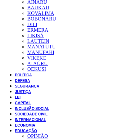
AINARU
BAUKAU
KOVALIMA
BOBONARU
DILI
ERMERA
LIKISÁ
LAUTEIN
MANATUTU
MANUFAHI
VIKEKE
ATAÚRU
OEKUSI
POLÍTICA
DEFESA
SEGURANÇA
JUSTIÇA
LEI
CAPITAL
INCLUSÃO SOCIAL
SOCIEDADE CIVIL
INTERNACIONAL
ECONOMIA
EDUCAÇÃO
OPINIÃO