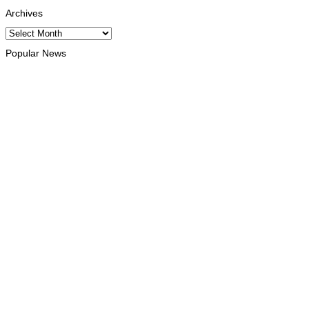
Archives
Archives
Popular News
INTERNACIONAL
Atletas timorenses e chineses dominam a Maratona
Internacional de Díli
August 8, 2026
DESPORTO
Associação Asiática de Atletismo quer acompanhar evolução
da modalidade em Timor Leste
August 7, 2026
INTERNACIONAL