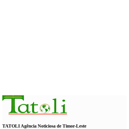
Timor Leste consolida homenagem ao legado da INTERFET
com avanço de memorial
August 7, 2026
INTERNACIONAL
Timor-Leste vai acolher 25.º Fórum Asiático de Liturgia em
setembro
August 7, 2026
INTERNACIONAL
Arte e música aproximam Timor Leste e Indonésia no Garuda
Sakti Crossborder Fest 2026
August 7, 2026
TATOLI Agência Noticiosa de Timor-Leste