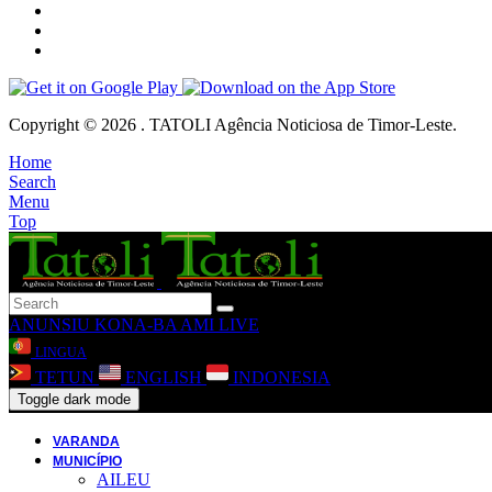
Copyright © 2026 . TATOLI Agência Noticiosa de Timor-Leste.
Home
Search
Menu
Top
ANUNSIU
KONA-BA AMI
LIVE
LINGUA
TETUN
ENGLISH
INDONESIA
Toggle dark mode
VARANDA
MUNICÍPIO
AILEU