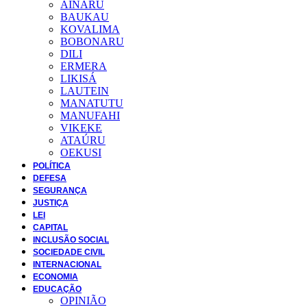
AINARU
BAUKAU
KOVALIMA
BOBONARU
DILI
ERMERA
LIKISÁ
LAUTEIN
MANATUTU
MANUFAHI
VIKEKE
ATAÚRU
OEKUSI
POLÍTICA
DEFESA
SEGURANÇA
JUSTIÇA
LEI
CAPITAL
INCLUSÃO SOCIAL
SOCIEDADE CIVIL
INTERNACIONAL
ECONOMIA
EDUCAÇÃO
OPINIÃO