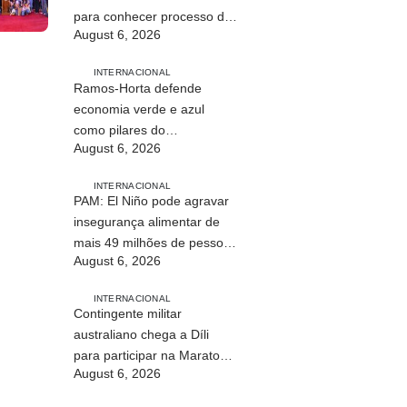
para conhecer processo de
August 6, 2026
paz no país
INTERNACIONAL
Ramos-Horta defende
economia verde e azul
como pilares do
August 6, 2026
desenvolvimento
sustentável de Timor-Leste
INTERNACIONAL
PAM: El Niño pode agravar
insegurança alimentar de
mais 49 milhões de pessoas
August 6, 2026
até 2027
INTERNACIONAL
Contingente militar
australiano chega a Díli
para participar na Maratona
August 6, 2026
Internacional de 2026