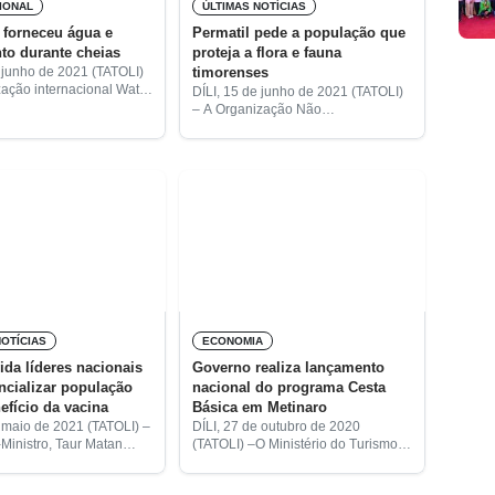
IONAL
ÚLTIMAS NOTÍCIAS
 forneceu água e
Permatil pede a população que
to durante cheias
proteja a flora e fauna
timorenses
e junho de 2021 (TATOLI)
zação internacional Water
DÍLI, 15 de junho de 2021 (TATOLI)
eu água e saneamento
– A Organização Não
a à situação de
Governamental Permatil apela a
 pública ocorrida no
todos para a proteção da flora e
ês de
fauna de Timor-Leste.
NOTÍCIAS
ECONOMIA
ida líderes nacionais
Governo realiza lançamento
ncializar população
nacional do programa Cesta
efício da vacina
Básica em Metinaro
e maio de 2021 (TATOLI) –
DÍLI, 27 de outubro de 2020
-Ministro, Taur Matan
(TATOLI) –O Ministério do Turismo,
idou os líderes nacionais
Comércio e Indústria procedeu
írem para a divulgação de
oficialmente ao lançamento do