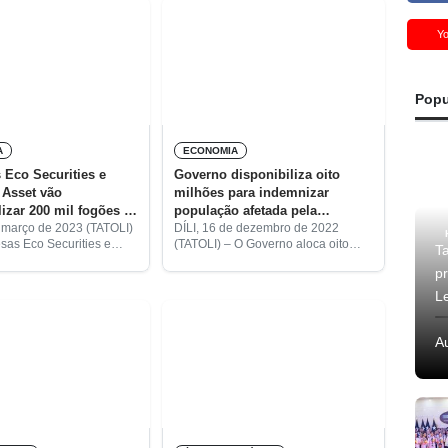
Y
Popu
A
ECONOMIA
Eco Securities e
Governo disponibiliza oito
 Asset vão
milhões para indemnizar
lizar 200 mil fogões à
população afetada pela
o
construção do aeroporto de Díli
e março de 2023 (TATOLI)
DÍLI, 16 de dezembro de 2022
sas Eco Securities e
(TATOLI) – O Governo aloca oito
T
Asset Management
milhões de dólares americanos para
p
 um acordo com a
a indeminização da população
 de Estado do Ambiente
afetada pela construção do
L
disponibilizar
Aeroporto Internacional Nicolau
Lobato,
A