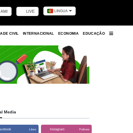
LINGUA
 AMI
LIVE
Toggle dark m
ADE CIVIL
INTERNACIONAL
ECONOMIA
EDUCAÇÃO
More
al Media
acebook
Instagram
Likes
Follows