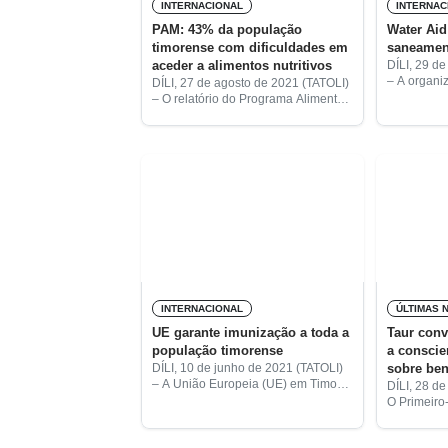
INTERNACIONAL
INTERNAC
PAM: 43% da população
Water Aid
timorense com dificuldades em
saneamen
aceder a alimentos nutritivos
DÍLI, 29 d
– A organi
DÍLI, 27 de agosto de 2021 (TATOLI)
Aid fornec
– O relatório do Programa Alimentar
em respost
Mundial (PAM) mostra que 43% da
calamidade
população de Timor-Leste tem
passado m
dificuldade em alcançar a
segurança alimentar,
INTERNACIONAL
ÚLTIMAS 
UE garante imunização a toda a
Taur conv
população timorense
a conscie
sobre ben
DÍLI, 10 de junho de 2021 (TATOLI)
– A União Europeia (UE) em Timor-
DÍLI, 28 d
Leste está empenhada em garantir
O Primeiro
o acesso de todos os cidadãos
Ruak, conv
timorenses à vacinação contra a
a contribu