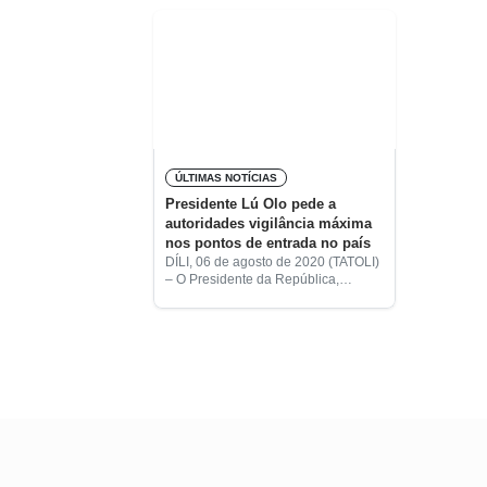
informação
vacina
ÚLTIMAS NOTÍCIAS
Presidente Lú Olo pede a
autoridades vigilância máxima
nos pontos de entrada no país
DÍLI, 06 de agosto de 2020 (TATOLI)
– O Presidente da República,
Francisco Guterres Lú Olo, pediu
hoje às autoridades relevantes que
controlem com mais eficácia os
pontos de
More posts