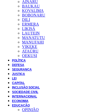
AINARU
BAUKAU
KOVALIMA
BOBONARU
DILI
ERMERA
LIKISÁ
LAUTEIN
MANATUTU
MANUFAHI
VIKEKE
ATAÚRU
OEKUSI
POLÍTICA
DEFESA
SEGURANÇA
JUSTIÇA
LEI
CAPITAL
INCLUSÃO SOCIAL
SOCIEDADE CIVIL
INTERNACIONAL
ECONOMIA
EDUCAÇÃO
OPINIÃO