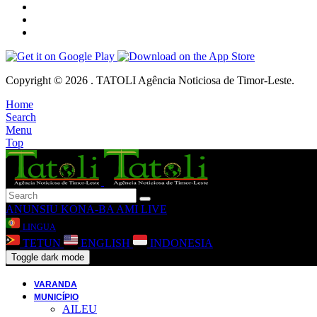
Copyright © 2026 . TATOLI Agência Noticiosa de Timor-Leste.
Home
Search
Menu
Top
ANUNSIU
KONA-BA AMI
LIVE
LINGUA
TETUN
ENGLISH
INDONESIA
Toggle dark mode
VARANDA
MUNICÍPIO
AILEU