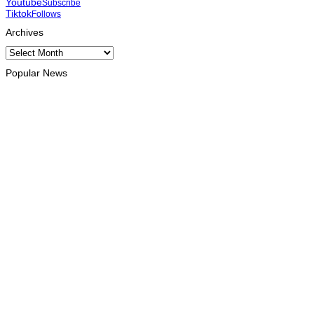
Youtube
Subscribe
Tiktok
Follows
Archives
Archives
Popular News
INTERNACIONAL
Atletas timorenses e chineses dominam a Maratona Internaciona
August 8, 2026
DESPORTO
Associação Asiática de Atletismo quer acompanhar evolução 
August 7, 2026
INTERNACIONAL
Timor Leste consolida homenagem ao legado da INTERFET c