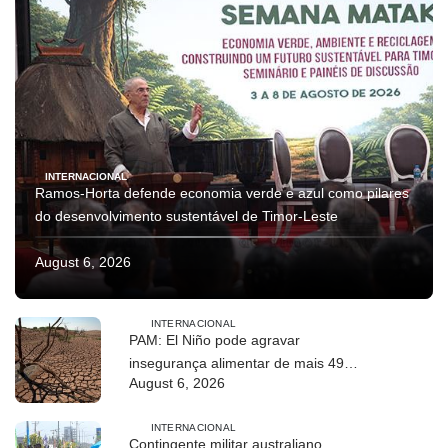
INTERNACIONAL
Ramos-Horta defende economia verde e azul como pilares
do desenvolvimento sustentável de Timor-Leste
August 6, 2026
INTERNACIONAL
PAM: El Niño pode agravar
insegurança alimentar de mais 49
August 6, 2026
milhões de pessoas até 2027
INTERNACIONAL
Contingente militar australiano