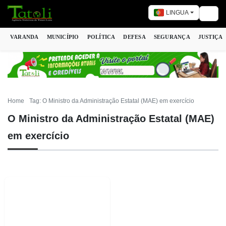
LINGUA
Togg
VARANDA
MUNICÍPIO
POLÍTICA
DEFESA
SEGURANÇA
JUSTIÇA
Home
Tag: O Ministro da Administração Estatal (MAE) em exercício
O Ministro da Administração Estatal (MAE)
em exercício