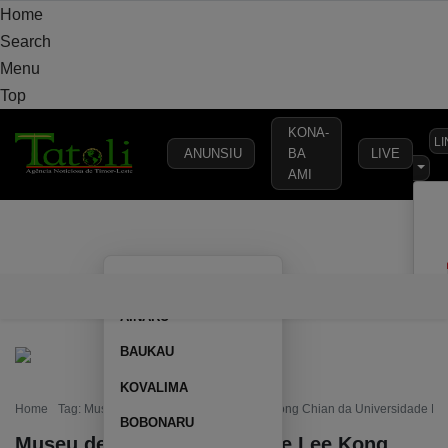
Home
Search
Menu
Top
KONA-
L
ANUNSIU
BA
LIVE
AMI
VARANDA
MUNICÍPIO
POLÍTICA
DEFESA
SEGURANÇA
AILEU
VARANDA
MUNICÍPIO
POLÍTICA
DEFESA
SEGURAN
AINARU
BAUKAU
KOVALIMA
Home
Tag: Museu de História Natural de Lee Kong Chian da Universidade Na
BOBONARU
Museu de História Natural de Lee Kong