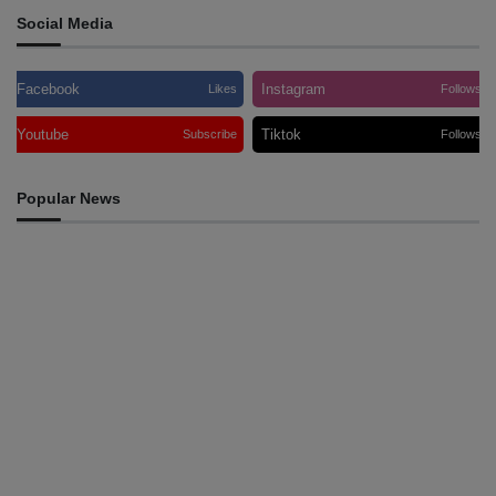
Social Media
Facebook
Instagram
Likes
Follows
Youtube
Tiktok
Subscribe
Follows
Popular News
HEADLINE
Tatoli e AAP reforçam cooperação para promover