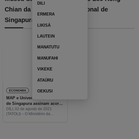
DILI
Chian da Universidade Nacional de
ERMERA
Singapura
LIKISÁ
LAUTEIN
MANATUTU
MANUFAHI
VIKEKE
ATAÚRU
ECONOMIA
OEKUSI
MAP e Universidade Nacional
de Singapura assinam acordo
de pesquisa sobre flora e
DÍLI, 02 de agosto de 2021
(TATOLI) – O Ministério da
fauna em Timor-Leste
Agricultura e Pescas (MAP) e o
Museu de História Natural de Lee
Kong Chian da Universidade
Nacional de