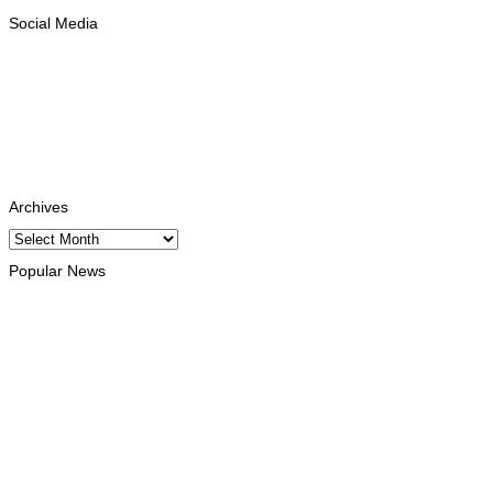
Social Media
Facebook
Likes
Instagram
Follows
Youtube
Subscribe
Tiktok
Follows
Archives
Archives
Popular News
INTERNACIONAL
Timor Leste consolida homenagem ao legado da INTERFET
com avanço de memorial
August 7, 2026
INTERNACIONAL