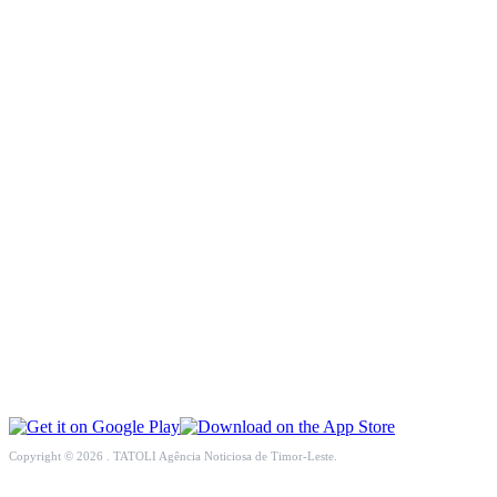
INCLUSÃO SOCIAL
SOCIEDADE CIVIL
INTERNACIONAL
ECONOMIA
EDUCAÇÃO
SAÚDE
MULTIMÉDIA
DESPORTO
Copyright © 2026 . TATOLI Agência Noticiosa de Timor-Leste.