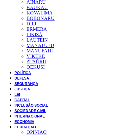
AINARU
BAUKAU
KOVALIMA
BOBONARU
DILI
ERMERA
LIKISÁ
LAUTEIN
MANATUTU
MANUFAHI
VIKEKE
ATAÚRU
OEKUSI
POLÍTICA
DEFESA
SEGURANÇA
JUSTIÇA
LEI
CAPITAL
INCLUSÃO SOCIAL
SOCIEDADE CIVIL
INTERNACIONAL
ECONOMIA
EDUCAÇÃO
OPINIÃO