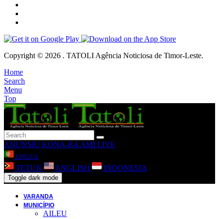
Copyright © 2026 . TATOLI Agência Noticiosa de Timor-Leste.
Home
Search
Menu
Top
ANUNSIU
KONA-BA AMI
LIVE
LINGUA
TETUN
ENGLISH
INDONESIA
Toggle dark mode
VARANDA
MUNICÍPIO
AILEU