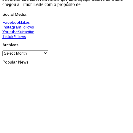
chegou a Timor-Leste com o propósito de
Social Media
Facebook
Likes
Instagram
Follows
Youtube
Subscribe
Tiktok
Follows
Archives
Archives
Popular News
INTERNACIONAL
Atletas timorenses e chineses dominam a Maratona
Internacional de Díli
August 8, 2026
DESPORTO