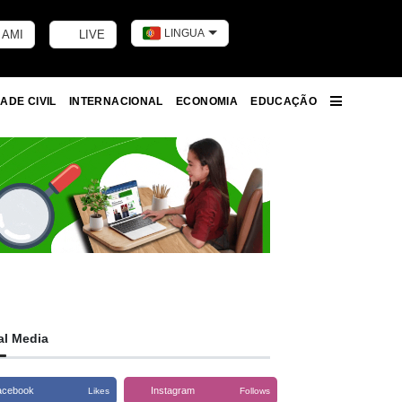
LINGUA
 AMI
LIVE
Toggle dark m
ADE CIVIL
INTERNACIONAL
ECONOMIA
EDUCAÇÃO
More
al Media
acebook
Instagram
Likes
Follows