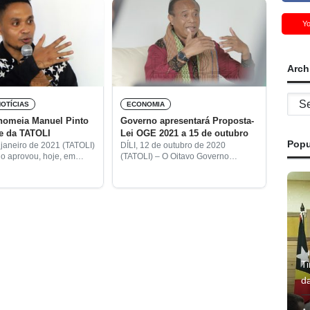
Y
Arch
Archi
NOTÍCIAS
ECONOMIA
nomeia Manuel Pinto
Governo apresentará Proposta-
e da TATOLI
Lei OGE 2021 a 15 de outubro
Popu
 janeiro de 2021 (TATOLI)
DÍLI, 12 de outubro de 2020
o aprovou, hoje, em
(TATOLI) – O Oitavo Governo
e Ministros, a nomeação
Constitucional liderado pelo
Pinto como Presidente
Primeiro-Ministro, Taur Matan Ruak
o Diretivo da TATOLI,
vai apresentar a proposta do
Orçamento Geral de Estado (OGE)
para
T
d