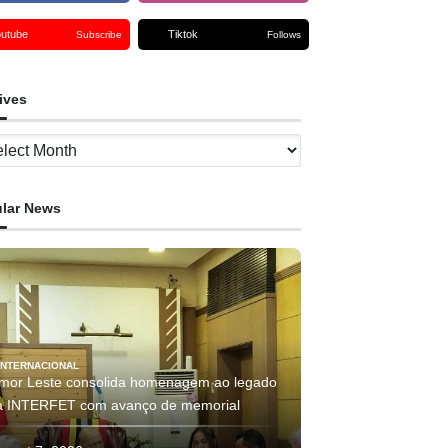
outube
Tiktok
Subscribe
Follows
ives
ves
lar News
INTERNACIONAL
imor Leste consolida homenagem ao legado
a INTERFET com avanço de memorial