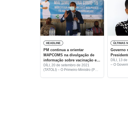
HEADLINE
ÚLTIMAS 
PM continua a orientar
Governo 
MAPCOMS na divulgação de
President
informação sobre vacinação em
DÍLI, 13 de
– O Govern
municípios
DÍLI, 20 de setembro de 2021
Conselho d
(TATOLI) – O Primeiro-Ministro (PM),
de Manuel 
Taur Matan Ruak, continua a
do Conselh
orientar o Ministro dos Assuntos
Agência
Parlamentares e Comunicação
Social (MAPCOMS), Francisco
Jerónimo, para