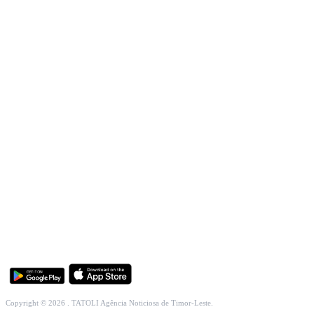
INCLUSÃO SOCIAL
SOCIEDADE CIVIL
INTERNACIONAL
ECONOMIA
EDUCAÇÃO
SAÚDE
MULTIMÉDIA
DESPORTO
Copyright © 2026 . TATOLI Agência Noticiosa de Timor-Leste.