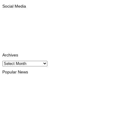
Social Media
Facebook
Likes
Instagram
Follows
Youtube
Subscribe
Tiktok
Follows
Archives
Archives
Popular News
INTERNACIONAL
Ramos-Horta destaca papel da Maratona Internacional de
Díli na mobilização da juventude
August 6, 2026
HEADLINE