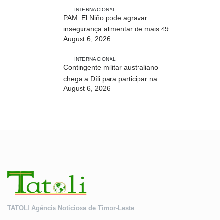
Timor-Leste
INTERNACIONAL
PAM: El Niño pode agravar
insegurança alimentar de mais 49
August 6, 2026
milhões de pessoas até 2027
INTERNACIONAL
Contingente militar australiano
chega a Díli para participar na
August 6, 2026
Maratona Internacional de 2026
TATOLI Agência Noticiosa de Timor-Leste