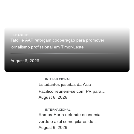
HEADLINE
Tatoli e AAP reforçam cooperação para promover
jornalismo profissional em Timor-Leste
August 6, 2026
INTERNACIONAL
Estudantes jesuítas da Ásia-
Pacífico reúnem-se com PR para
August 6, 2026
conhecer processo de paz no país
INTERNACIONAL
Ramos-Horta defende economia
verde e azul como pilares do
August 6, 2026
desenvolvimento sustentável de