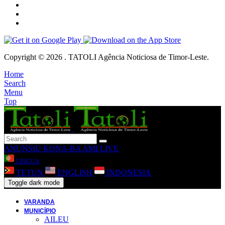
Copyright © 2026 . TATOLI Agência Noticiosa de Timor-Leste.
Home
Search
Menu
Top
ANUNSIU
KONA-BA AMI
LIVE
LINGUA
TETUN
ENGLISH
INDONESIA
Toggle dark mode
VARANDA
MUNICÍPIO
AILEU