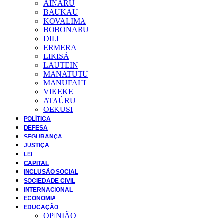
AINARU
BAUKAU
KOVALIMA
BOBONARU
DILI
ERMERA
LIKISÁ
LAUTEIN
MANATUTU
MANUFAHI
VIKEKE
ATAÚRU
OEKUSI
POLÍTICA
DEFESA
SEGURANÇA
JUSTIÇA
LEI
CAPITAL
INCLUSÃO SOCIAL
SOCIEDADE CIVIL
INTERNACIONAL
ECONOMIA
EDUCAÇÃO
OPINIÃO