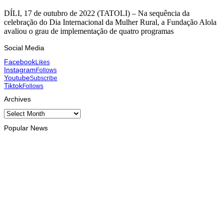
DÍLI, 17 de outubro de 2022 (TATOLI) – Na sequência da
celebração do Dia Internacional da Mulher Rural, a Fundação Alola
avaliou o grau de implementação de quatro programas
Social Media
Facebook
Likes
Instagram
Follows
Youtube
Subscribe
Tiktok
Follows
Archives
Archives
Popular News
INTERNACIONAL
Timor Leste consolida homenagem ao legado da INTERFET
com avanço de memorial
August 7, 2026