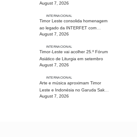
August 7, 2026
modalidade em Timor Leste
INTERNACIONAL
Timor Leste consolida homenagem
ao legado da INTERFET com
August 7, 2026
avanço de memorial
INTERNACIONAL
Timor-Leste vai acolher 25.º Fórum
Asiático de Liturgia em setembro
August 7, 2026
INTERNACIONAL
Arte e música aproximam Timor
Leste e Indonésia no Garuda Sakti
August 7, 2026
Crossborder Fest 2026