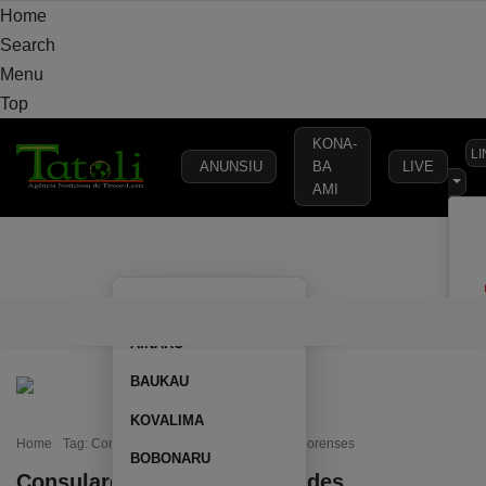
Home
Search
Menu
Top
KONA-
L
ANUNSIU
BA
LIVE
AMI
VARANDA
MUNICÍPIO
POLÍTICA
DEFESA
SEGURANÇA
AILEU
VARANDA
MUNICÍPIO
POLÍTICA
DEFESA
SEGURAN
AINARU
BAUKAU
KOVALIMA
Home
Tag: Consulares e das Comunidades Timorenses
BOBONARU
Consulares e das Comunidades