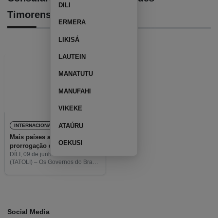
DILI
Timorenses
ERMERA
LIKISÁ
LAUTEIN
MANATUTU
MANUFAHI
VIKEKE
ATAÚRU
INTERNACIONAL
Mais países aceitam
OEKUSI
prorrogação de validade de
passaportes timorenses
DÍLI, 09 de junho de 2023
(TATOLI) – Os Governos do Brasil,
da Nova Zelândia, do Japão e
dos Estados Unidos da América
integraram a lista dos países que
Social Media