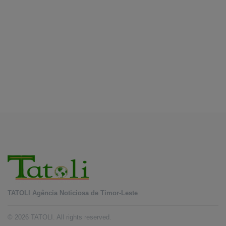
Fundo Petrolífero cresce 120 milhões de
dólares no segundo trimestre
August 7, 2026
EDUCAÇÃO
Alunos de quatro a 14 anos vão beneficiar do
programa Kid’s Athletics
August 7, 2026
TATOLI Agência Noticiosa de Timor-Leste
© 2026 TATOLI. All rights reserved.