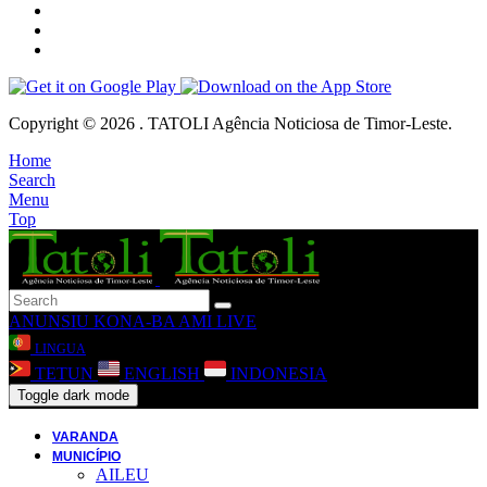
Copyright © 2026 . TATOLI Agência Noticiosa de Timor-Leste.
Home
Search
Menu
Top
ANUNSIU
KONA-BA AMI
LIVE
LINGUA
TETUN
ENGLISH
INDONESIA
Toggle dark mode
VARANDA
MUNICÍPIO
AILEU