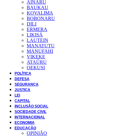
AINARU
BAUKAU
KOVALIMA
BOBONARU
DILI
ERMERA
LIKISÁ
LAUTEIN
MANATUTU
MANUFAHI
VIKEKE
ATAÚRU
OEKUSI
POLÍTICA
DEFESA
SEGURANÇA
JUSTIÇA
LEI
CAPITAL
INCLUSÃO SOCIAL
SOCIEDADE CIVIL
INTERNACIONAL
ECONOMIA
EDUCAÇÃO
OPINIÃO