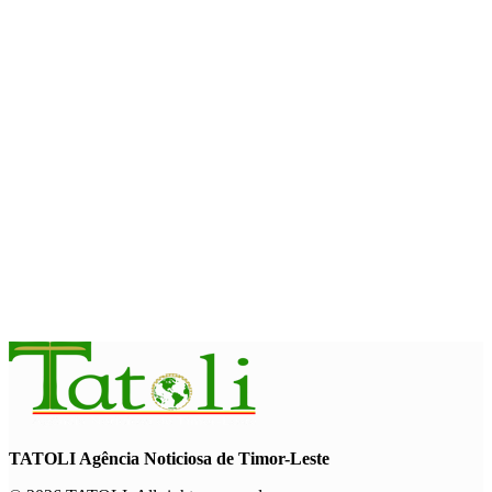
com avanço de memorial
August 7, 2026
INTERNACIONAL
Timor-Leste vai acolher 25.º Fórum Asiático de Liturgia em
setembro
August 7, 2026
INTERNACIONAL
Arte e música aproximam Timor Leste e Indonésia no Garuda
Sakti Crossborder Fest 2026
August 7, 2026
TATOLI Agência Noticiosa de Timor-Leste