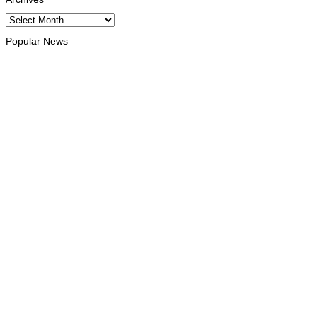
Archives
Popular News
INTERNACIONAL
Atletas timorenses e chineses dominam a Maratona
Internacional de Díli
August 8, 2026
DESPORTO
Associação Asiática de Atletismo quer acompanhar evolução
da modalidade em Timor Leste
August 7, 2026
INTERNACIONAL
Timor Leste consolida homenagem ao legado da INTERFET