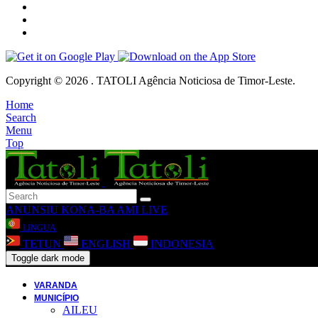
Copyright © 2026 . TATOLI Agência Noticiosa de Timor-Leste.
Home
Search
Menu
Top
ANUNSIU
KONA-BA AMI
LIVE
LINGUA
TETUN
ENGLISH
INDONESIA
Toggle dark mode
VARANDA
MUNICÍPIO
AILEU