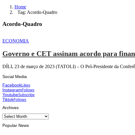
Home
Tag: Acordo-Quadro
Acordo-Quadro
ECONOMIA
Governo e CET assinam acordo para financ
DÍLI, 23 de março de 2023 (TATOLI) – O Pró-Presidente da Conferên
Social Media
Facebook
Likes
Instagram
Follows
Youtube
Subscribe
Tiktok
Follows
Archives
Archives
Popular News