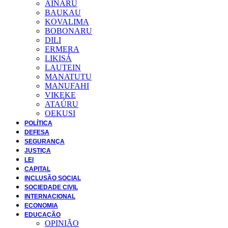
AINARU
BAUKAU
KOVALIMA
BOBONARU
DILI
ERMERA
LIKISÁ
LAUTEIN
MANATUTU
MANUFAHI
VIKEKE
ATAÚRU
OEKUSI
POLÍTICA
DEFESA
SEGURANÇA
JUSTIÇA
LEI
CAPITAL
INCLUSÃO SOCIAL
SOCIEDADE CIVIL
INTERNACIONAL
ECONOMIA
EDUCAÇÃO
OPINIÃO