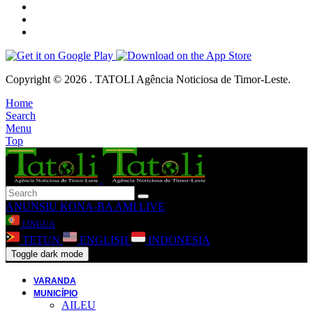
Copyright © 2026 . TATOLI Agência Noticiosa de Timor-Leste.
Home
Search
Menu
Top
ANUNSIU
KONA-BA AMI
LIVE
LINGUA
TETUN
ENGLISH
INDONESIA
Toggle dark mode
VARANDA
MUNICÍPIO
AILEU