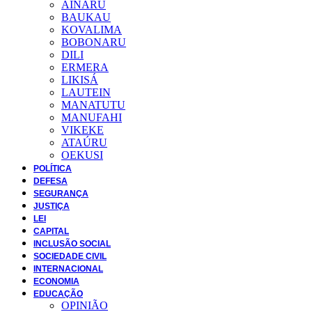
AINARU
BAUKAU
KOVALIMA
BOBONARU
DILI
ERMERA
LIKISÁ
LAUTEIN
MANATUTU
MANUFAHI
VIKEKE
ATAÚRU
OEKUSI
POLÍTICA
DEFESA
SEGURANÇA
JUSTIÇA
LEI
CAPITAL
INCLUSÃO SOCIAL
SOCIEDADE CIVIL
INTERNACIONAL
ECONOMIA
EDUCAÇÃO
OPINIÃO