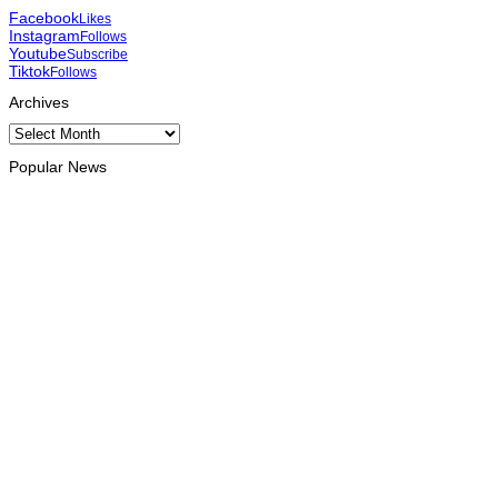
Facebook
Likes
Instagram
Follows
Youtube
Subscribe
Tiktok
Follows
Archives
Archives
Popular News
INTERNACIONAL
Timor Leste consolida homenagem ao legado da INTERFET
com avanço de memorial
August 7, 2026
INTERNACIONAL
Timor-Leste vai acolher 25.º Fórum Asiático de Liturgia em
setembro