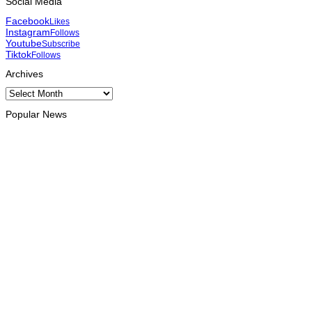
Social Media
Facebook
Likes
Instagram
Follows
Youtube
Subscribe
Tiktok
Follows
Archives
Archives
Popular News
INTERNACIONAL
Atletas timorenses e chineses dominam a Maratona
Internacional de Díli
August 8, 2026
DESPORTO
Associação Asiática de Atletismo quer acompanhar evolução
da modalidade em Timor Leste