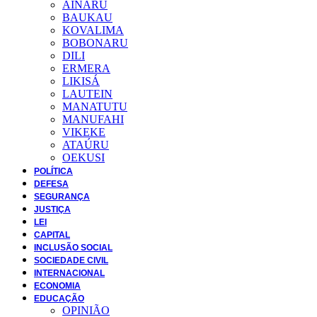
AINARU
BAUKAU
KOVALIMA
BOBONARU
DILI
ERMERA
LIKISÁ
LAUTEIN
MANATUTU
MANUFAHI
VIKEKE
ATAÚRU
OEKUSI
POLÍTICA
DEFESA
SEGURANÇA
JUSTIÇA
LEI
CAPITAL
INCLUSÃO SOCIAL
SOCIEDADE CIVIL
INTERNACIONAL
ECONOMIA
EDUCAÇÃO
OPINIÃO