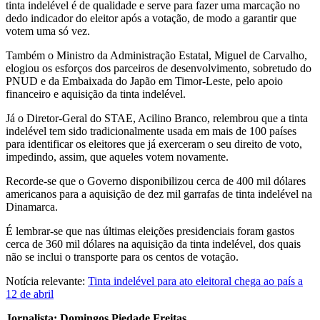
tinta indelével é de qualidade e serve para fazer uma marcação no
dedo indicador do eleitor após a votação, de modo a garantir que
votem uma só vez.
Também o Ministro da Administração Estatal, Miguel de Carvalho,
elogiou os esforços dos parceiros de desenvolvimento, sobretudo do
PNUD e da Embaixada do Japão em Timor-Leste, pelo apoio
financeiro e aquisição da tinta indelével.
Já o Diretor-Geral do STAE, Acilino Branco, relembrou que a tinta
indelével tem sido tradicionalmente usada em mais de 100 países
para identificar os eleitores que já exerceram o seu direito de voto,
impedindo, assim, que aqueles votem novamente.
Recorde-se que o Governo disponibilizou cerca de 400 mil dólares
americanos para a aquisição de dez mil garrafas de tinta indelével na
Dinamarca.
É lembrar-se que nas últimas eleições presidenciais foram gastos
cerca de 360 mil dólares na aquisição da tinta indelével, dos quais
não se inclui o transporte para os centos de votação.
Notícia relevante:
Tinta indelével para ato eleitoral chega ao país a
12 de abril
Jornalista: Domingos Piedade Freitas