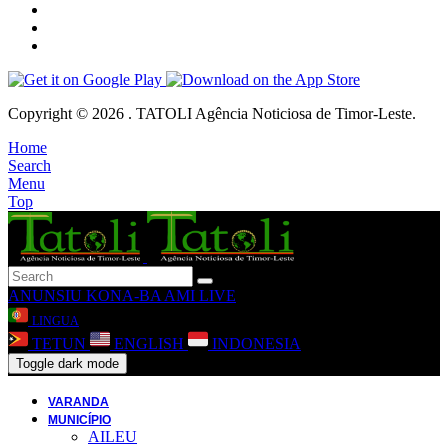
Copyright © 2026 . TATOLI Agência Noticiosa de Timor-Leste.
Home
Search
Menu
Top
ANUNSIU
KONA-BA AMI
LIVE
LINGUA
TETUN
ENGLISH
INDONESIA
Toggle dark mode
VARANDA
MUNICÍPIO
AILEU