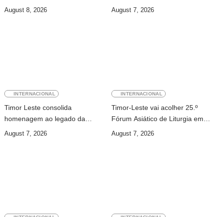
Internacional de Díli
modalidade em Timor Leste
August 8, 2026
August 7, 2026
INTERNACIONAL
INTERNACIONAL
Timor Leste consolida
Timor-Leste vai acolher 25.º
homenagem ao legado da
Fórum Asiático de Liturgia em
INTERFET com avanço de
setembro
August 7, 2026
August 7, 2026
memorial