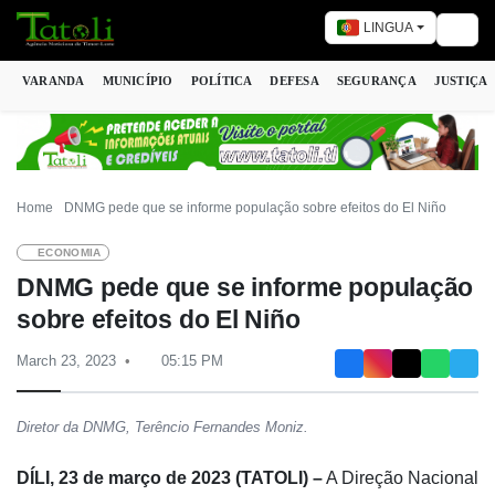
LINGUA
Togg
VARANDA
MUNICÍPIO
POLÍTICA
DEFESA
SEGURANÇA
JUSTIÇA
Home
DNMG pede que se informe população sobre efeitos do El Niño
ECONOMIA
DNMG pede que se informe população
sobre efeitos do El Niño
March 23, 2023
05:15 PM
Diretor da DNMG, Terêncio Fernandes Moniz.
DÍLI, 23 de março de 2023 (TATOLI) –
A Direção Nacional