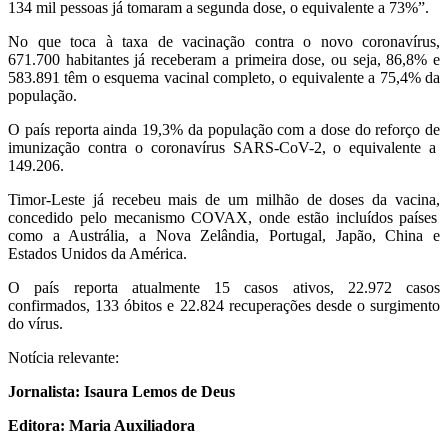
134 mil
pessoas
já
toma
ram
a segunda dose
, o equivalente a 73%”
.
No que toca à
taxa de
vacinação contra o novo coronavírus,
671.700 habitantes já rec
eberam a primeira dose
, ou seja, 86,8% e
583.891 têm
o esquema vacinal completo
, o equivalente a 75,4%
da
população
.
O país report
a ainda
19,3% da população com a dose do reforço d
e
imunização contra o coronavírus SARS-CoV-2, o equivalente a
149.206.
Timor-Leste já recebeu mais de um milhão de doses da vacina
,
concedid
o
pelo mecanismo COVAX,
onde estão incluídos países
como a
Austrália,
a
Nova Zelândia, Portugal, Japão, China e
Estados Unidos da América.
O país repo
rt
a
atualmente 15 casos ativos, 22.972
casos
confirmados, 133 óbitos e 22.824
recuperações desde o surgimento
do vírus.
Not
ícia relevante:
Jornalista: Isaura Lemos de Deus
Editora: Maria Auxiliadora