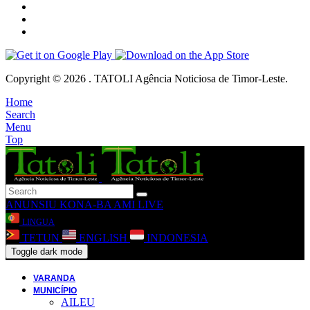
Copyright © 2026 . TATOLI Agência Noticiosa de Timor-Leste.
Home
Search
Menu
Top
ANUNSIU
KONA-BA AMI
LIVE
LINGUA
TETUN
ENGLISH
INDONESIA
Toggle dark mode
VARANDA
MUNICÍPIO
AILEU