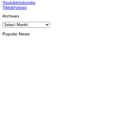
Youtube
Subscribe
Tiktok
Follows
Archives
Archives
Popular News
INTERNACIONAL
Timor Leste consolida homenagem ao legado da INTERFET
com avanço de memorial
August 7, 2026
INTERNACIONAL
Timor-Leste vai acolher 25.º Fórum Asiático de Liturgia em
setembro
August 7, 2026
INTERNACIONAL