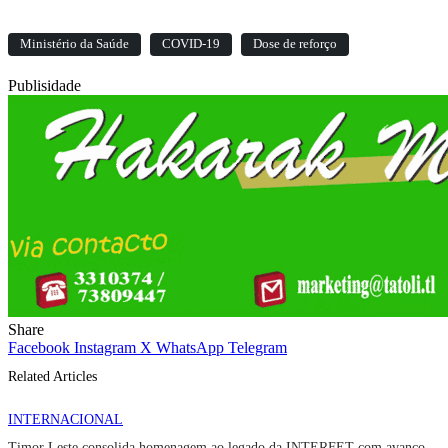
Ministério da Saúde
COVID-19
Dose de reforço
Publisidade
Share
Facebook
Instagram
X
WhatsApp
Telegram
Related Articles
INTERNACIONAL
Timor Leste consolida homenagem ao legado da INTERFET com avanço