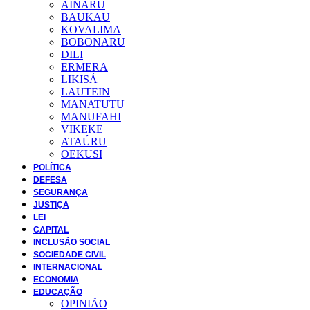
AINARU
BAUKAU
KOVALIMA
BOBONARU
DILI
ERMERA
LIKISÁ
LAUTEIN
MANATUTU
MANUFAHI
VIKEKE
ATAÚRU
OEKUSI
POLÍTICA
DEFESA
SEGURANÇA
JUSTIÇA
LEI
CAPITAL
INCLUSÃO SOCIAL
SOCIEDADE CIVIL
INTERNACIONAL
ECONOMIA
EDUCAÇÃO
OPINIÃO