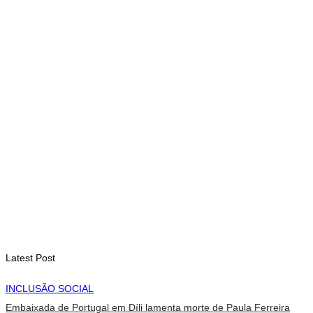
Arte e música aproximam Timor Leste e Indonésia no Garuda
Sakti Crossborder Fest 2026
August 7, 2026
INTERNACIONAL
Fundo Petrolífero cresce 120 milhões de dólares no segundo
trimestre
August 7, 2026
EDUCAÇÃO
Alunos de quatro a 14 anos vão beneficiar do programa Kid’s
Athletics
August 7, 2026
Latest Post
INCLUSÃO SOCIAL
Embaixada de Portugal em Díli lamenta morte de Paula Ferreira