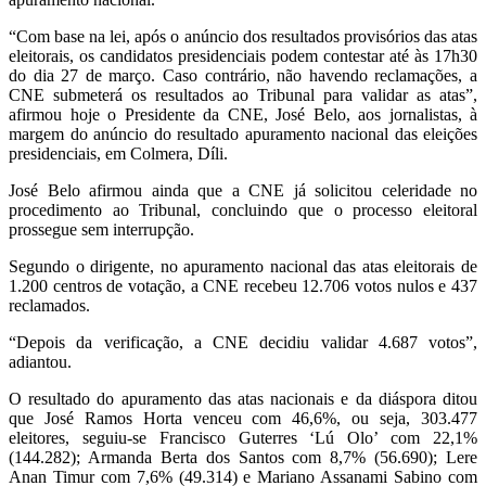
“Com base na lei, após o anúncio dos resultados provisórios das atas
eleitorais, os candidatos presidenciais podem contestar até às 17h30
do dia 27 de março. Caso contrário, não havendo reclamações, a
CNE submeterá os resultados ao Tribunal para validar as atas”,
afirmou hoje o Presidente da CNE, José Belo, aos jornalistas, à
margem do anúncio do resultado apuramento nacional das eleições
presidenciais, em Colmera, Díli.
José Belo afirmou ainda que a CNE já solicitou celeridade no
procedimento ao Tribunal, concluindo que o processo eleitoral
prossegue sem interrupção.
Segundo o dirigente, no apuramento nacional das atas eleitorais de
1.200 centros de votação, a CNE recebeu 12.706 votos nulos e 437
reclamados.
“Depois da verificação, a CNE decidiu validar 4.687 votos”,
adiantou.
O resultado do apuramento das atas nacionais e da diáspora ditou
que José Ramos Horta venceu com 46,6%, ou seja, 303.477
eleitores, seguiu-se Francisco Guterres ‘Lú Olo’ com 22,1%
(144.282); Armanda Berta dos Santos com 8,7% (56.690); Lere
Anan Timur com 7,6% (49.314) e Mariano Assanami Sabino com