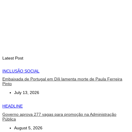
setembro
August 7, 2026
INTERNACIONAL
Arte e música aproximam Timor Leste e Indonésia no Garuda
Sakti Crossborder Fest 2026
August 7, 2026
Latest Post
INCLUSÃO SOCIAL
Embaixada de Portugal em Díli lamenta morte de Paula Ferreira
Pinto
July 13, 2026
HEADLINE
Governo aprova 277 vagas para promoção na Administração
Pública
August 5, 2026