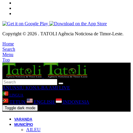
Copyright © 2026 . TATOLI Agência Noticiosa de Timor-Leste.
Home
Search
Menu
Top
ANUNSIU
KONA-BA AMI
LIVE
LINGUA
TETUN
ENGLISH
INDONESIA
Toggle dark mode
VARANDA
MUNICÍPIO
AILEU