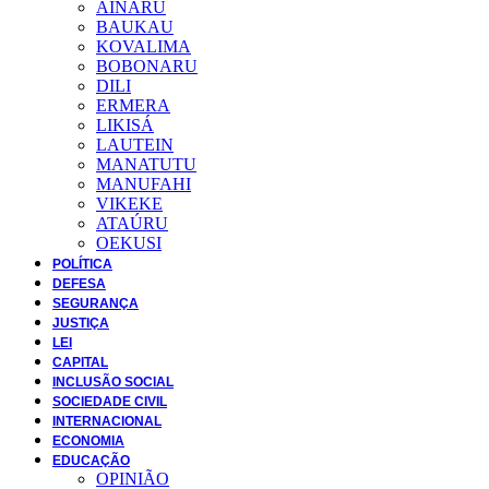
AINARU
BAUKAU
KOVALIMA
BOBONARU
DILI
ERMERA
LIKISÁ
LAUTEIN
MANATUTU
MANUFAHI
VIKEKE
ATAÚRU
OEKUSI
POLÍTICA
DEFESA
SEGURANÇA
JUSTIÇA
LEI
CAPITAL
INCLUSÃO SOCIAL
SOCIEDADE CIVIL
INTERNACIONAL
ECONOMIA
EDUCAÇÃO
OPINIÃO