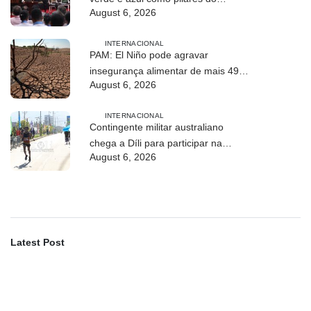
August 6, 2026
desenvolvimento sustentável de
Timor-Leste
INTERNACIONAL
PAM: El Niño pode agravar
insegurança alimentar de mais 49
August 6, 2026
milhões de pessoas até 2027
INTERNACIONAL
Contingente militar australiano
chega a Díli para participar na
August 6, 2026
Maratona Internacional de 2026
Latest Post