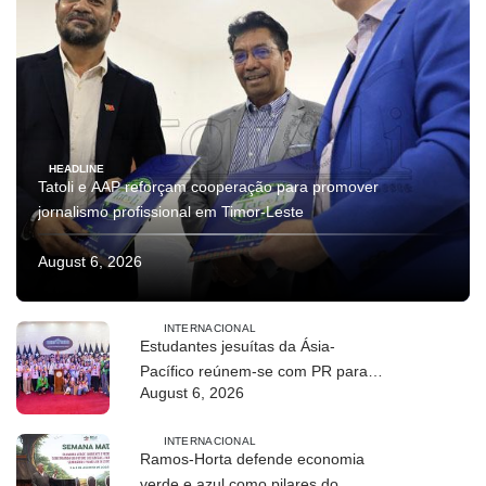
HEADLINE
Tatoli e AAP reforçam cooperação para promover
jornalismo profissional em Timor-Leste
August 6, 2026
INTERNACIONAL
Estudantes jesuítas da Ásia-
Pacífico reúnem-se com PR para
August 6, 2026
conhecer processo de paz no país
INTERNACIONAL
Ramos-Horta defende economia
verde e azul como pilares do