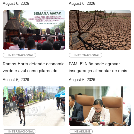
jornalismo profissional em
para conhecer processo de paz
August 6, 2026
August 6, 2026
Timor-Leste
no país
INTERNACIONAL
INTERNACIONAL
Ramos-Horta defende economia
PAM: El Niño pode agravar
verde e azul como pilares do
insegurança alimentar de mais
desenvolvimento sustentável de
49 milhões de pessoas até 2027
August 6, 2026
August 6, 2026
Timor-Leste
INTERNACIONAL
HEADLINE