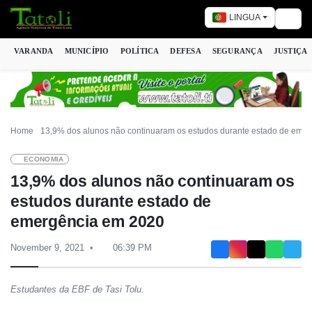
LINGUA
Togg
VARANDA
MUNICÍPIO
POLÍTICA
DEFESA
SEGURANÇA
JUSTIÇA
Home
13,9% dos alunos não continuaram os estudos durante estado de eme
ECONOMIA
13,9% dos alunos não continuaram os
estudos durante estado de
emergência em 2020
November 9, 2021
06:39 PM
Estudantes da EBF de Tasi Tolu.