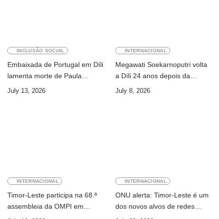
INCLUSÃO SOCIAL
INTERNACIONAL
Embaixada de Portugal em Díli
Megawati Soekarnoputri volta
lamenta morte de Paula
a Díli 24 anos depois da
Ferreira Pinto
primeira visita
July 13, 2026
July 8, 2026
INTERNACIONAL
INTERNACIONAL
Timor-Leste participa na 68.ª
ONU alerta: Timor-Leste é um
assembleia da OMPI em
dos novos alvos de redes
Genebra
internacionais de cibercrime