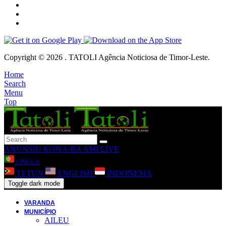
Copyright © 2026 . TATOLI Agência Noticiosa de Timor-Leste.
Home
Search
Menu
Top
ANUNSIU
KONA-BA AMI
LIVE
LINGUA
TETUN
ENGLISH
INDONESIA
Toggle dark mode
VARANDA
MUNICÍPIO
AILEU