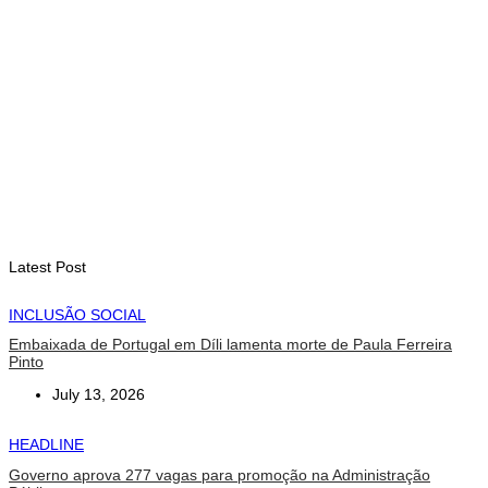
INTERNACIONAL
Timor-Leste vai acolher 25.º Fórum Asiático de Liturgia em
setembro
August 7, 2026
INTERNACIONAL
Arte e música aproximam Timor Leste e Indonésia no Garuda
Sakti Crossborder Fest 2026
August 7, 2026
Latest Post
INCLUSÃO SOCIAL
Embaixada de Portugal em Díli lamenta morte de Paula Ferreira
Pinto
July 13, 2026
HEADLINE
Governo aprova 277 vagas para promoção na Administração