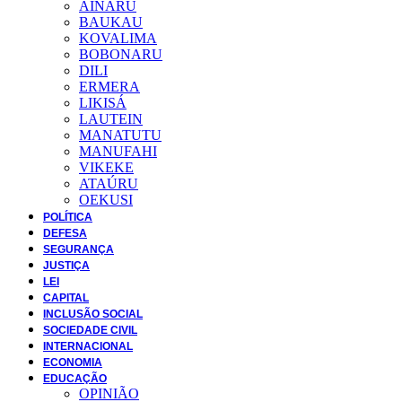
AINARU
BAUKAU
KOVALIMA
BOBONARU
DILI
ERMERA
LIKISÁ
LAUTEIN
MANATUTU
MANUFAHI
VIKEKE
ATAÚRU
OEKUSI
POLÍTICA
DEFESA
SEGURANÇA
JUSTIÇA
LEI
CAPITAL
INCLUSÃO SOCIAL
SOCIEDADE CIVIL
INTERNACIONAL
ECONOMIA
EDUCAÇÃO
OPINIÃO