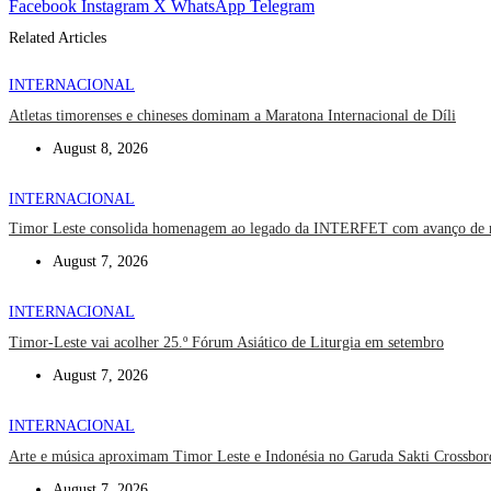
Facebook
Instagram
X
WhatsApp
Telegram
Related Articles
INTERNACIONAL
Atletas timorenses e chineses dominam a Maratona Internacional de Díli
August 8, 2026
INTERNACIONAL
Timor Leste consolida homenagem ao legado da INTERFET com avanço de
August 7, 2026
INTERNACIONAL
Timor-Leste vai acolher 25.º Fórum Asiático de Liturgia em setembro
August 7, 2026
INTERNACIONAL
Arte e música aproximam Timor Leste e Indonésia no Garuda Sakti Crossbor
August 7, 2026