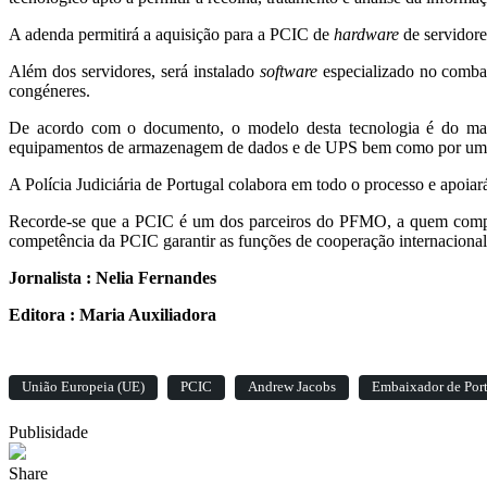
A adenda permitirá a aquisição para a PCIC de
hardware
de servidore
Além dos servidores, será instalado
software
especializado no combat
congéneres.
De acordo com o documento, o modelo desta tecnologia é do mais
equipamentos de armazenagem de dados e de UPS bem como por um
A Polícia Judiciária de Portugal colabora em todo o processo e apoiar
Recorde-se que a PCIC é um dos parceiros do PFMO, a quem compet
competência da PCIC garantir as funções de cooperação internacional 
Jornalista : Nelia Fernandes
Editora : Maria Auxiliadora
União Europeia (UE)
PCIC
Andrew Jacobs
Embaixador de Port
Publisidade
Share