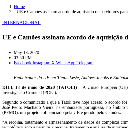
Home
UE e Camões assinam acordo de aquisição de servidores par
INTERNACIONAL
UE e Camões assinam acordo de aquisição d
May 18, 2020
03:50 PM
Facebook
Instagram
X
WhatsApp
Telegram
Embaixador da UE em Timor-Leste, Andrew Jacobs e Embaixa
DÍLI, 18 de maio de 2020 (TATOLI) –
A União Europeia (UE) e 
Investigação Criminal (PCIC).
Segundo o comunicado a que a Tatoli teve hoje acesso, o acordo fo
José Pedro Machado Vieira, na embaixada portuguesa, no âmbito da
(PFMO), um projeto cofinanciado pela UE e gerido pelo Camões.
“A recolha, tratamento e armazenamento de dados da complexa crimin
tecnológico apto a permitir a recolha, tratamento e análise da inform