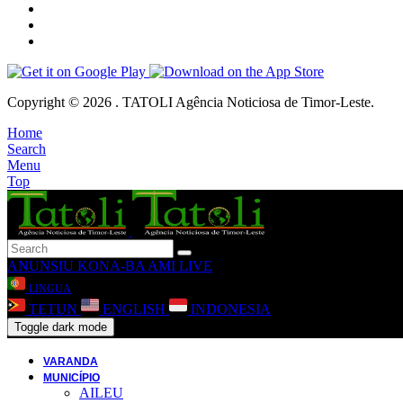
Copyright © 2026 . TATOLI Agência Noticiosa de Timor-Leste.
Home
Search
Menu
Top
ANUNSIU
KONA-BA AMI
LIVE
LINGUA
TETUN
ENGLISH
INDONESIA
Toggle dark mode
VARANDA
MUNICÍPIO
AILEU