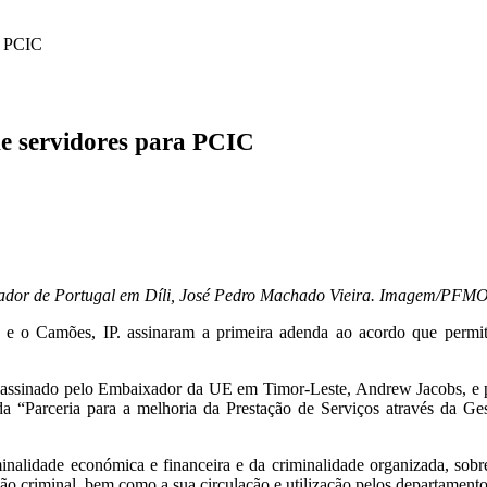
a PCIC
e servidores para PCIC
dor de Portugal em Díli, José Pedro Machado Vieira. Imagem/PFMO
o Camões, IP. assinaram a primeira adenda ao acordo que permitirá
i assinado pelo Embaixador da UE em Timor-Leste, Andrew Jacobs, e p
 “Parceria para a melhoria da Prestação de Serviços através da Ge
alidade económica e financeira e da criminalidade organizada, sobret
ação criminal, bem como a sua circulação e utilização pelos departament