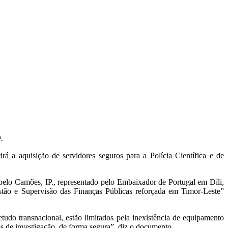
.
 a aquisição de servidores seguros para a Polícia Científica e de
elo Camões, IP., representado pelo Embaixador de Portugal em Díli,
stão e Supervisão das Finanças Públicas reforçada em Timor-Leste”
udo transnacional, estão limitados pela inexistência de equipamento
os de investigação, de forma segura”, diz o documento.