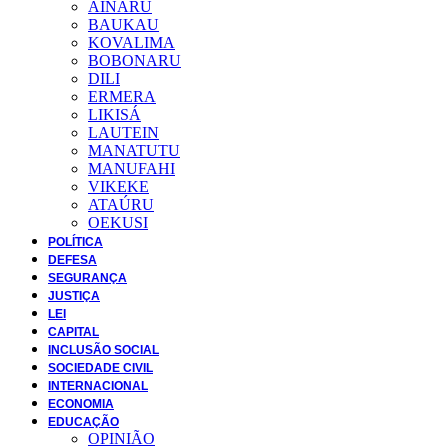
AINARU
BAUKAU
KOVALIMA
BOBONARU
DILI
ERMERA
LIKISÁ
LAUTEIN
MANATUTU
MANUFAHI
VIKEKE
ATAÚRU
OEKUSI
POLÍTICA
DEFESA
SEGURANÇA
JUSTIÇA
LEI
CAPITAL
INCLUSÃO SOCIAL
SOCIEDADE CIVIL
INTERNACIONAL
ECONOMIA
EDUCAÇÃO
OPINIÃO