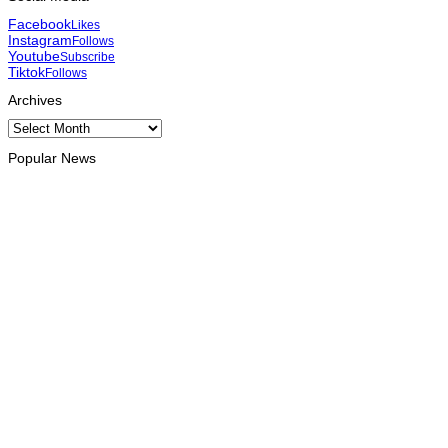
Facebook
Likes
Instagram
Follows
Youtube
Subscribe
Tiktok
Follows
Archives
Archives
Popular News
INTERNACIONAL
Atletas timorenses e chineses dominam a Maratona
Internacional de Díli
August 8, 2026
DESPORTO
Associação Asiática de Atletismo quer acompanhar evolução
da modalidade em Timor Leste