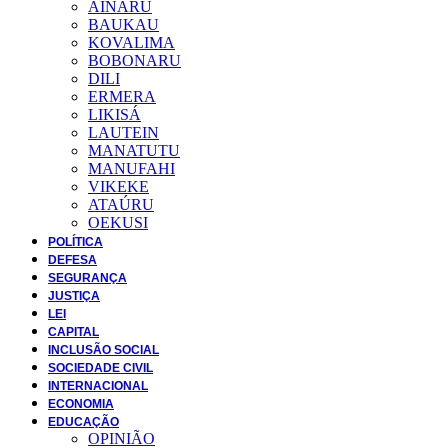
AINARU
BAUKAU
KOVALIMA
BOBONARU
DILI
ERMERA
LIKISÁ
LAUTEIN
MANATUTU
MANUFAHI
VIKEKE
ATAÚRU
OEKUSI
POLÍTICA
DEFESA
SEGURANÇA
JUSTIÇA
LEI
CAPITAL
INCLUSÃO SOCIAL
SOCIEDADE CIVIL
INTERNACIONAL
ECONOMIA
EDUCAÇÃO
OPINIÃO