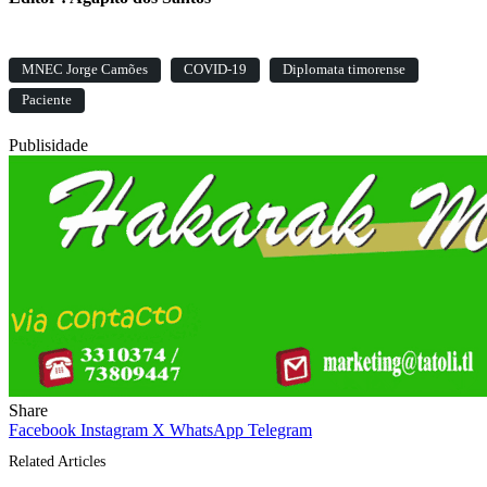
MNEC Jorge Camões
COVID-19
Diplomata timorense
Paciente
Publisidade
Share
Facebook
Instagram
X
WhatsApp
Telegram
Related Articles