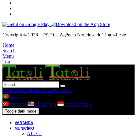
Copyright © 2026 . TATOLI Agência Noticiosa de Timor-Leste.
Home
Search
Menu
Top
ANUNSIU
KONA-BA AMI
LIVE
LINGUA
TETUN
ENGLISH
INDONESIA
Toggle dark mode
VARANDA
MUNICÍPIO
AILEU