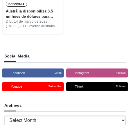
ECONOMIA
Austrália disponibiliza 3,5
milhões de dólares para
programas veterinários em
DÍLI, 14 de março de 2023
(TATOLI) – O Governo australiano
Timor-Leste
disponibilizou, através do
Department of Foreign Afairs and
Trade (DFAT), mais de 3,5
milhões de dólares australianos,
ou
Social Media
Facebook
Instagram
Likes
Follows
Youtube
Tiktok
Subscribe
Follows
Archives
Archives