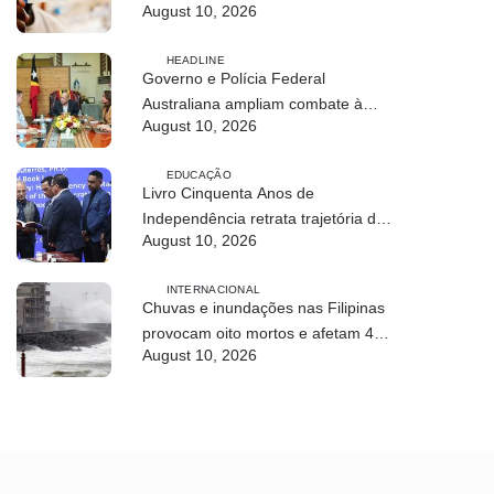
August 10, 2026
ensaios clínicos
HEADLINE
Governo e Polícia Federal
Australiana ampliam combate à
August 10, 2026
exploração infantil online
EDUCAÇÃO
Livro Cinquenta Anos de
Independência retrata trajetória de
August 10, 2026
Timor-Leste
INTERNACIONAL
Chuvas e inundações nas Filipinas
provocam oito mortos e afetam 486
August 10, 2026
mil pessoas