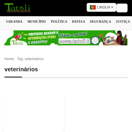
LINGUA
Togg
VARANDA
MUNICÍPIO
POLÍTICA
DEFESA
SEGURANÇA
JUSTIÇA
Home
Tag: veterinários
veterinários