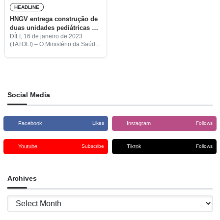
HEADLINE
HNGV entrega construção de
duas unidades pediátricas a
duas empresas
DÍLI, 16 de janeiro de 2023
(TATOLI) – O Ministério da Saúde
entregou a construção de duas
alas, a Unidade do Cuidados
Intensivos (ICU, em inglês) e a
Unidade
Social Media
Facebook
Instagram
Likes
Follows
Youtube
Tiktok
Subscribe
Follows
Archives
Archives