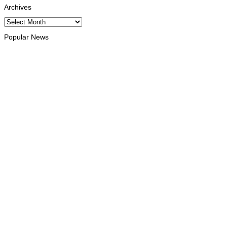
Archives
Archives
Popular News
INTERNACIONAL
Timor Leste consolida homenagem ao legado da INTERFET
com avanço de memorial
August 7, 2026
INTERNACIONAL
Timor-Leste vai acolher 25.º Fórum Asiático de Liturgia em
setembro
August 7, 2026
INTERNACIONAL