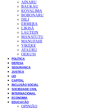
AINARU
BAUKAU
KOVALIMA
BOBONARU
DILI
ERMERA
LIKISÁ
LAUTEIN
MANATUTU
MANUFAHI
VIKEKE
ATAÚRU
OEKUSI
POLÍTICA
DEFESA
SEGURANÇA
JUSTIÇA
LEI
CAPITAL
INCLUSÃO SOCIAL
SOCIEDADE CIVIL
INTERNACIONAL
ECONOMIA
EDUCAÇÃO
OPINIÃO