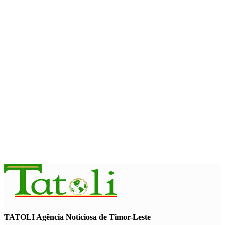
Arte e música aproximam Timor Leste e Indonésia no Garuda
Sakti Crossborder Fest 2026
August 7, 2026
INTERNACIONAL
Fundo Petrolífero cresce 120 milhões de dólares no segundo
trimestre
August 7, 2026
EDUCAÇÃO
Alunos de quatro a 14 anos vão beneficiar do programa Kid’s
Athletics
August 7, 2026
TATOLI Agência Noticiosa de Timor-Leste