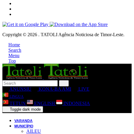
Copyright © 2026 . TATOLI Agência Noticiosa de Timor-Leste.
Home
Search
Menu
Top
ANUNSIU
KONA-BA AMI
LIVE
LINGUA
TETUN
ENGLISH
INDONESIA
Toggle dark mode
VARANDA
MUNICÍPIO
AILEU