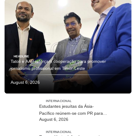
HEADLINE
Tatoli e AAP reforçam cooperação para promover
jornalismo profissional em Timor-Leste
August 6, 2026
INTERNACIONAL
Estudantes jesuítas da Ásia-
Pacífico reúnem-se com PR para
August 6, 2026
conhecer processo de paz no país
INTERNACIONAL