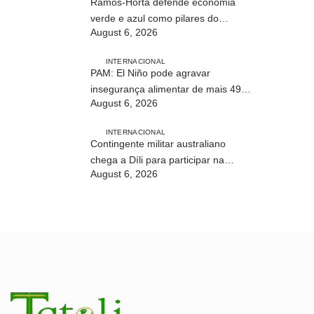
Ramos-Horta defende economia
verde e azul como pilares do
August 6, 2026
desenvolvimento sustentável de
Timor-Leste
INTERNACIONAL
PAM: El Niño pode agravar
insegurança alimentar de mais 49
August 6, 2026
milhões de pessoas até 2027
INTERNACIONAL
Contingente militar australiano
chega a Díli para participar na
August 6, 2026
Maratona Internacional de 2026