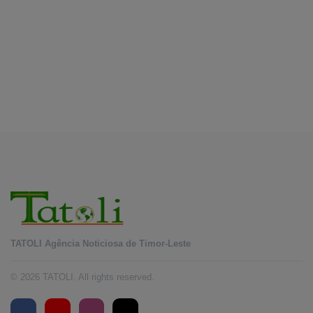
August 7, 2026
EDUCAÇÃO
Alunos de quatro a 14 anos vão beneficiar do
programa Kid’s Athletics
August 7, 2026
TATOLI Agência Noticiosa de Timor-Leste
© 2026 TATOLI. All rights reserved.