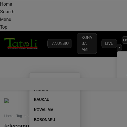
Home
Search
Menu
Top
KONA-
L
ANUNSIU
BA
LIVE
AMI
VARANDA
MUNICÍPIO
POLÍTICA
DEFESA
SEGURANÇA
AILEU
VARANDA
MUNICÍPIO
POLÍTICA
DEFESA
SEGURAN
AINARU
BAUKAU
KOVALIMA
Home
Tag: telecomunicações
BOBONARU
telecomunicações