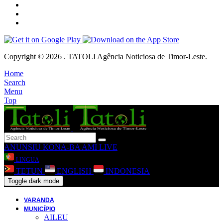
Copyright © 2026 . TATOLI Agência Noticiosa de Timor-Leste.
Home
Search
Menu
Top
ANUNSIU
KONA-BA AMI
LIVE
LINGUA
TETUN
ENGLISH
INDONESIA
Toggle dark mode
VARANDA
MUNICÍPIO
AILEU