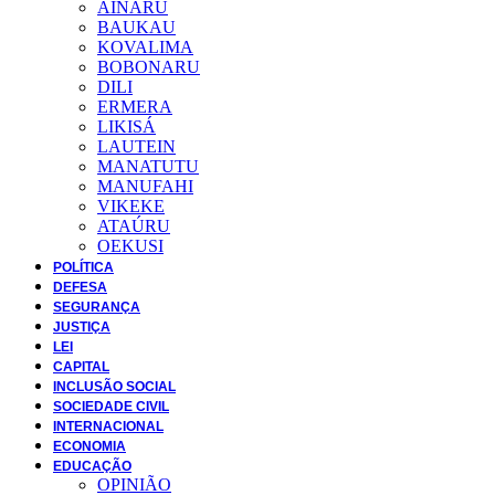
AINARU
BAUKAU
KOVALIMA
BOBONARU
DILI
ERMERA
LIKISÁ
LAUTEIN
MANATUTU
MANUFAHI
VIKEKE
ATAÚRU
OEKUSI
POLÍTICA
DEFESA
SEGURANÇA
JUSTIÇA
LEI
CAPITAL
INCLUSÃO SOCIAL
SOCIEDADE CIVIL
INTERNACIONAL
ECONOMIA
EDUCAÇÃO
OPINIÃO