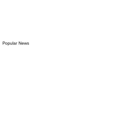
Facebook
Likes
Instagram
Follows
Youtube
Subscribe
Tiktok
Follows
Popular News