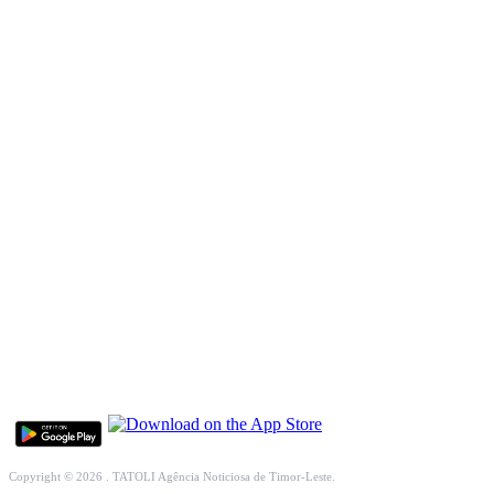
INCLUSÃO SOCIAL
SOCIEDADE CIVIL
INTERNACIONAL
ECONOMIA
EDUCAÇÃO
SAÚDE
MULTIMÉDIA
DESPORTO
Copyright © 2026 . TATOLI Agência Noticiosa de Timor-Leste.