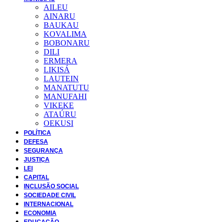
AILEU
AINARU
BAUKAU
KOVALIMA
BOBONARU
DILI
ERMERA
LIKISÁ
LAUTEIN
MANATUTU
MANUFAHI
VIKEKE
ATAÚRU
OEKUSI
POLÍTICA
DEFESA
SEGURANÇA
JUSTIÇA
LEI
CAPITAL
INCLUSÃO SOCIAL
SOCIEDADE CIVIL
INTERNACIONAL
ECONOMIA
EDUCAÇÃO