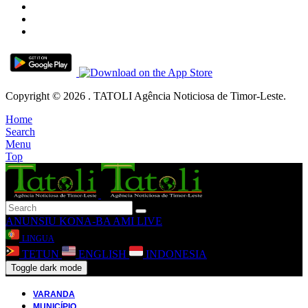
Copyright © 2026 . TATOLI Agência Noticiosa de Timor-Leste.
Home
Search
Menu
Top
ANUNSIU
KONA-BA AMI
LIVE
LINGUA
TETUN
ENGLISH
INDONESIA
Toggle dark mode
VARANDA
MUNICÍPIO