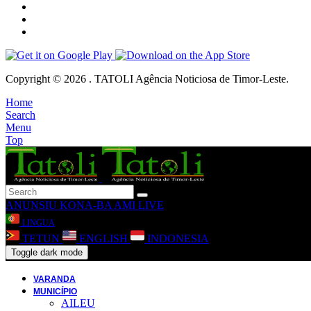
Copyright © 2026 . TATOLI Agência Noticiosa de Timor-Leste.
Home
Search
Menu
Top
ANUNSIU
KONA-BA AMI
LIVE
LINGUA
TETUN
ENGLISH
INDONESIA
Toggle dark mode
VARANDA
MUNICÍPIO
AILEU