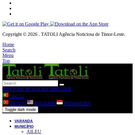
Copyright © 2026 . TATOLI Agência Noticiosa de Timor-Leste.
Home
Search
Menu
Top
ANUNSIU
KONA-BA AMI
LIVE
LINGUA
TETUN
ENGLISH
INDONESIA
Toggle dark mode
VARANDA
MUNICÍPIO
AILEU