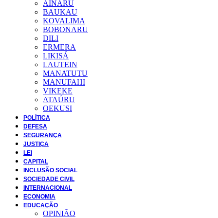
AINARU
BAUKAU
KOVALIMA
BOBONARU
DILI
ERMERA
LIKISÁ
LAUTEIN
MANATUTU
MANUFAHI
VIKEKE
ATAÚRU
OEKUSI
POLÍTICA
DEFESA
SEGURANÇA
JUSTIÇA
LEI
CAPITAL
INCLUSÃO SOCIAL
SOCIEDADE CIVIL
INTERNACIONAL
ECONOMIA
EDUCAÇÃO
OPINIÃO