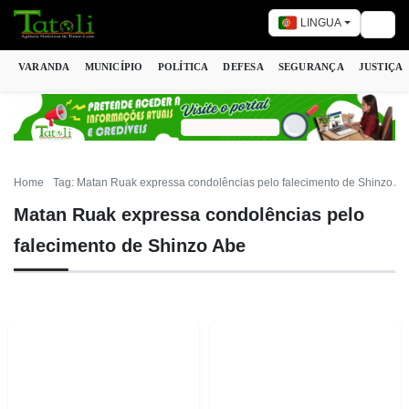
LINGUA
Togg
VARANDA
MUNICÍPIO
POLÍTICA
DEFESA
SEGURANÇA
JUSTIÇA
Home
Tag: Matan Ruak expressa condolências pelo falecimento de Shinzo Ab
Matan Ruak expressa condolências pelo
falecimento de Shinzo Abe