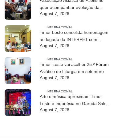
Associação Asiática de Atletismo
quer acompanhar evolução da
August 7, 2026
modalidade em Timor Leste
INTERNACIONAL
Timor Leste consolida homenagem
ao legado da INTERFET com
August 7, 2026
avanço de memorial
INTERNACIONAL
Timor-Leste vai acolher 25.º Fórum
Asiático de Liturgia em setembro
August 7, 2026
INTERNACIONAL
Arte e música aproximam Timor
Leste e Indonésia no Garuda Sakti
August 7, 2026
Crossborder Fest 2026