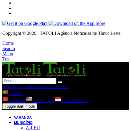
Copyright © 2026 . TATOLI Agência Noticiosa de Timor-Leste.
Home
Search
Menu
Top
ANUNSIU
KONA-BA AMI
LIVE
LINGUA
TETUN
ENGLISH
INDONESIA
Toggle dark mode
VARANDA
MUNICÍPIO
AILEU