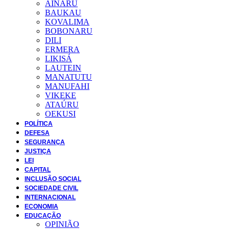
AINARU
BAUKAU
KOVALIMA
BOBONARU
DILI
ERMERA
LIKISÁ
LAUTEIN
MANATUTU
MANUFAHI
VIKEKE
ATAÚRU
OEKUSI
POLÍTICA
DEFESA
SEGURANÇA
JUSTIÇA
LEI
CAPITAL
INCLUSÃO SOCIAL
SOCIEDADE CIVIL
INTERNACIONAL
ECONOMIA
EDUCAÇÃO
OPINIÃO