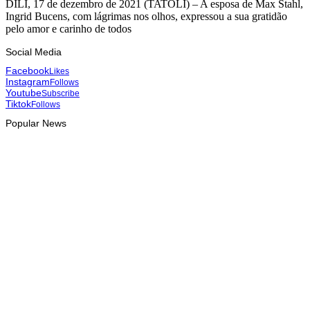
DÍLI, 17 de dezembro de 2021 (TATOLI) – A esposa de Max Stahl,
Ingrid Bucens, com lágrimas nos olhos, expressou a sua gratidão
pelo amor e carinho de todos
Social Media
Facebook
Likes
Instagram
Follows
Youtube
Subscribe
Tiktok
Follows
Popular News
HEADLINE
Plano nacional define medidas até 2031 para combater
fraude digital e tráfico de pessoas
August 5, 2026
DESPORTO
Nova competição de boxe pretende descobrir talentos nos
municípios