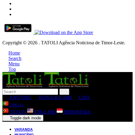
Copyright © 2026 . TATOLI Agência Noticiosa de Timor-Leste.
Home
Search
Menu
Top
ANUNSIU
KONA-BA AMI
LIVE
LINGUA
TETUN
ENGLISH
INDONESIA
Toggle dark mode
VARANDA
MUNICÍPIO