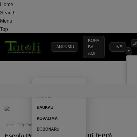
Home
Search
Menu
Top
KONA-
L
ANUNSIU
BA
LIVE
AMI
VARANDA
MUNICÍPIO
POLÍTICA
DEFESA
SEGURANÇA
AILEU
VARANDA
MUNICÍPIO
POLÍTICA
DEFESA
SEGURAN
AINARU
BAUKAU
KOVALIMA
Home
Tag: Escola Portuguesa Ruy Cinatti (EPD)
BOBONARU
Escola Portuguesa Ruy Cinatti (EPD)