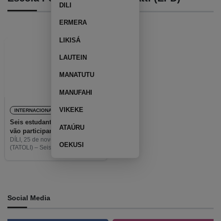
DILI
ERMERA
LIKISÁ
LAUTEIN
MANATUTU
MANUFAHI
VIKEKE
INTERNACIONAL
Seis estudantes timorenses
ATAÚRU
vão participar na Junior
Science Olympiad na
DÍLI, 25 de novembro de 2022
OEKUSI
(TATOLI) – Seis estudantes
Colômbia
timorenses, quatro mulheres e
dois homens, vão participar na
19.ª competição Junior Science
Olympiad, em Bogotá, na
Colômbia. Os
Social Media