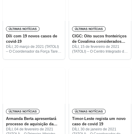
ÚLTIMAS NOTÍCIAS
ÚLTIMAS NOTÍCIAS
Díli com 19 novos casos de
CIGC: Oito sucos fronteiriços
covid-19
de Covalima considerados
áreas de risco de entradas
DÍLI, 20 março de 2021 (TATOLI)
DÍLI, 15 de fevereiro de 2021
– O Coordenador da Força Tarefa
(TATOLI) – O Centro Integrado de
ilegais
para a Prevenção e da Mitigação
Gestão de Crise (CIGC)
do Surto da Covid-19 em Timor-
identificou oito sucos fronteiriços
Leste do Centro Integrado de
em Covalima como pontos de
Gestão
entrada ilegal, facto que
ÚLTIMAS NOTÍCIAS
ÚLTIMAS NOTÍCIAS
Armanda Berta apresentará
Timor-Leste regista um novo
processo de aquisição da
caso de covid 19
vacina contra covid−19 em
DÍLI, 04 de fevereiro de 2021
DÍLI, 30 de janeiro de 2021