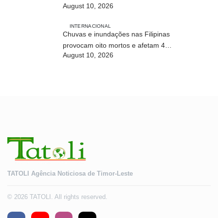
August 10, 2026
Timor-Leste
INTERNACIONAL
Chuvas e inundações nas Filipinas
provocam oito mortos e afetam 486
August 10, 2026
mil pessoas
TATOLI Agência Noticiosa de Timor-Leste
© 2026 TATOLI. All rights reserved.