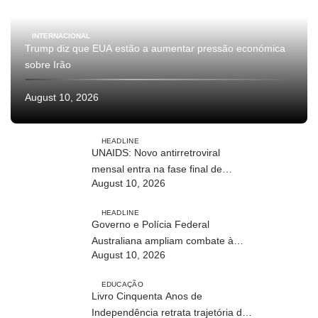
INTERNACIONAL
Trump diz que EUA estão a aumentar pressão económica
sobre Irão
August 10, 2026
HEADLINE
UNAIDS: Novo antirretroviral
mensal entra na fase final de
August 10, 2026
ensaios clínicos
HEADLINE
Governo e Polícia Federal
Australiana ampliam combate à
August 10, 2026
exploração infantil online
EDUCAÇÃO
Livro Cinquenta Anos de
Independência retrata trajetória de