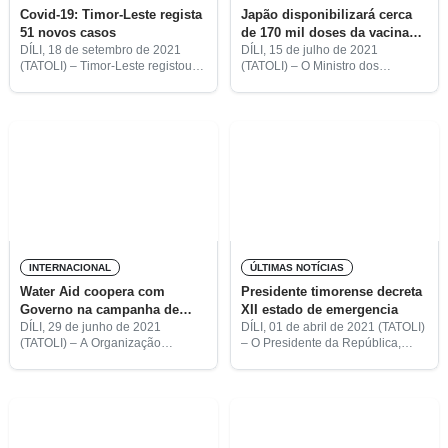
Covid-19: Timor-Leste regista
Japão disponibilizará cerca
51 novos casos
de 170 mil doses da vacina
da AstraZeneca para Timor-
DÍLI, 18 de setembro de 2021
DÍLI, 15 de julho de 2021
(TATOLI) – Timor-Leste registou
(TATOLI) – O Ministro dos
Leste
hoje 51 novos casos do novo
Negócios Estrangeiros e
coronavírus – 25 em Díli e 26 em
Cooperação do Japão, Motegi
outros municípios.
Toshimitsu, anunciou, a 13 de
julho, que o seu Governo
fornecerá
INTERNACIONAL
ÚLTIMAS NOTÍCIAS
Water Aid coopera com
Presidente timorense decreta
Governo na campanha de
XII estado de emergencia
prevenção da covid-19 em TL
DÍLI, 29 de junho de 2021
DÍLI, 01 de abril de 2021 (TATOLI)
(TATOLI) – A Organização
– O Presidente da República,
Internacional Water Aid coopera
Francisco Guterres Lú Olo,
com o Governo timorense para a
decretou hoje o XII estado de
realização da campanha de
emergência, que decorrerá por
prevenção da covid-19 no país.
mais trinta dias, entre